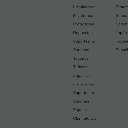
Cortacañas
Limpiadores
Microfonos
Ejercitadores de Respiración
Entrenadores Digitación
Protectores Boquilla
Sordin
Repuestos Saxo Alto
Estuches Guardacañas
Tapón 
Soportes Instrumento
Estuches Instrumento
Tudele
Sordinas
Fundas o Estuches Boquilla
Zapatil
Grasas
Tapones
Tudeles
Kits Accesorios Clarinete Sib
Limpiadores
Zapatillas
Protectores Boquilla
Soportes Instrumento
Sordinas
Zapatillas
Clarinete DO