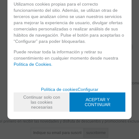
Utilizamos cookies propias para el correcto
funcionamiento del sitio. Además, se utilizan otras de
terceros que analizan cómo se usan nuestros servicios
para mejorar la experiencia de usuario, divulgar ofertas
MARCA
comerciales personalizadas o realizar análisis de sus
BOEHM
hábitos de navegación. Pulse el botón para aceptarlas o
FAMILIAS RELACIONADAS
“Configurar” para poder bloquearlas.
Saxos Tenores
Saxofones
Puede revisar toda la información y retirar su
consentimiento en cualquier momento desde nuestra
FECHA DE LANZAMIENTO
Política de Cookies.
Domingo, 5 Septiembre 2021
Solicitar más info
Recome
Política de cookies
Configurar
Continuar solo con
ACEPTAR Y
las cookies
CONTINUAR
necesarias
Suscríbete y disfruta de ventajas y exclusivas
el primero en recibir las novedades y disfruta de descuentos y promociones exclus