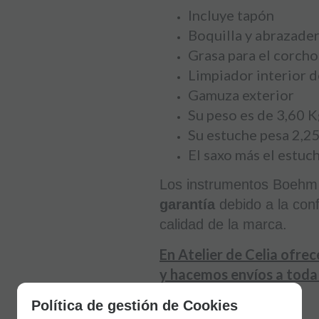
Incluye tapón
Boquilla y abrazade
Grasa para el corcho
Limpiador interior d
Gamuza exterior
​Su peso es de 3,60 
Su estuche pesa 2,2
El saxo más el estuc
Los instrumentos Boehm
garantía
debido a la conf
calidad de la marca.
En Atelier de Celia ofre
y hacemos envíos a toda
Política de gestión de Cookies