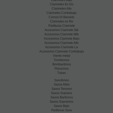
Clarinetes Bajo
Clarinetes En Do
Clarinetes Alto
Clarinetes Contrabajo
Cornos Di Basseto
Clarinetes en Re
Partituras Clarinete
Accesorios Clarinete Sib
Accesorios Clarinete Mib
Accesorios Clarinete Bajo
Accesorios Clarinete Alto
Accesorios Clarinete La
Accesorios Clarinete Contrabajo
Viento metal
Trombones
Bombardinos
Fliscornos
Tubas
Saxofones
Saxos Altos
Saxos Tenores
Saxos Soprano
Saxos Baritonos
Saxos Sopranino
Saxos Bajo
Partituras Saxo