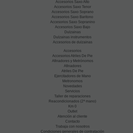
Accesorios Saxo Alto
Accesorios Saxo Tenor
Accesorios Saxo Soprano
Accesorios Saxo Baritono
Accesorios Saxo Sopranino
Accesorios Saxo Bajo
Dulzainas
Dulzainas instrumentos
Accesorios de dulzainas
Accesorios
Accesorios Atriles De Pie
Afinadores y Metrónomos
Afinadores
Atriles De Pie
Ejercitadores de Mano
Metronomos
Novedades
Servicios
Taller de reparaciones
a
Reacondicionados (2
mano)
Km 0
Outlet
Atención al cliente
Contacto
Trabaja con nosotros
Condiciones generales de contratación