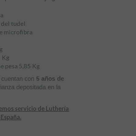
ra
 del tudel
e microfibra
Kg
5 Kg
he pesa 5,85 Kg
 cuentan con
5 años de
ianza depositada en la
cemos servicio de Luthería
 España.