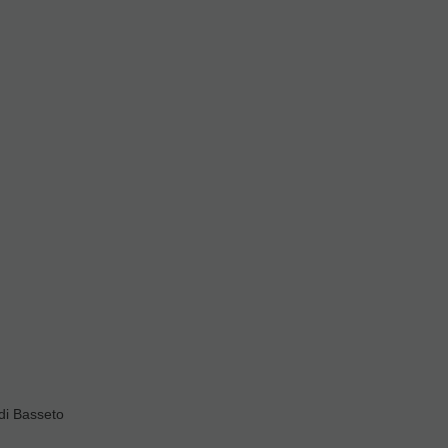
e
ndar
Valorar
di Basseto