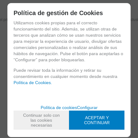
Suscríbete y disfruta de ventajas y exclusivas
Política de gestión de Cookies
el primero en recibir las novedades y disfruta de descuentos y promociones exclus
Utilizamos cookies propias para el correcto
funcionamiento del sitio. Además, se utilizan otras de
terceros que analizan cómo se usan nuestros servicios
para mejorar la experiencia de usuario, divulgar ofertas
He leído y acepto el
envío de publicidad
comerciales personalizadas o realizar análisis de sus
hábitos de navegación. Pulse el botón para aceptarlas o
“Configurar” para poder bloquearlas.
Puede revisar toda la información y retirar su
consentimiento en cualquier momento desde nuestra
Política de Cookies.
C/ Maria Llacer 8 Bajo - 46007 Valencia
963 81 30 96
|
info@atelierdecelia.com
Política de cookies
Configurar
Continuar solo con
ACEPTAR Y
las cookies
CONTINUAR
necesarias
Clarinetes
Viento metal
Saxofones