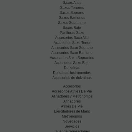
Saxos Altos
Saxos Tenores
Saxos Soprano
Saxos Baritonos
Saxos Sopranino
Saxos Bajo
Partituras Saxo
Accesorios Saxo Alto
Accesorios Saxo Tenor
Accesorios Saxo Soprano
Accesorios Saxo Baritono
Accesorios Saxo Sopranino
Accesorios Saxo Bajo
Dulzainas
Dulzainas instrumentos
Accesorios de dulzainas
Accesorios
Accesorios Atriles De Pie
Afinadores y Metrónomos
Afinadores
Atriles De Pie
Ejercitadores de Mano
Metronomos
Novedades
Servicios
Taller de reparaciones