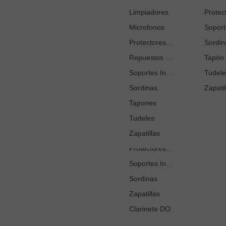
Cortacañas
Limpiadores
Microfonos
Ejercitadores de Respiración
Entrenadores Digitación
Protectores Boquilla
Sordin
Repuestos Saxo Alto
Estuches Guardacañas
Tapón 
Soportes Instrumento
Estuches Instrumento
Tudele
Sordinas
Fundas o Estuches Boquilla
Zapatil
Grasas
Tapones
Tudeles
Kits Accesorios Clarinete Sib
Limpiadores
Zapatillas
Protectores Boquilla
Soportes Instrumento
Sordinas
Zapatillas
Clarinete DO