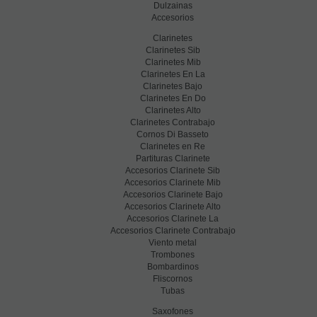
Dulzainas
Accesorios
Clarinetes
Clarinetes Sib
Clarinetes Mib
Clarinetes En La
Clarinetes Bajo
Clarinetes En Do
Clarinetes Alto
Clarinetes Contrabajo
Cornos Di Basseto
Clarinetes en Re
Partituras Clarinete
Accesorios Clarinete Sib
Accesorios Clarinete Mib
Accesorios Clarinete Bajo
Accesorios Clarinete Alto
Accesorios Clarinete La
Accesorios Clarinete Contrabajo
Viento metal
Trombones
Bombardinos
Fliscornos
Tubas
Saxofones