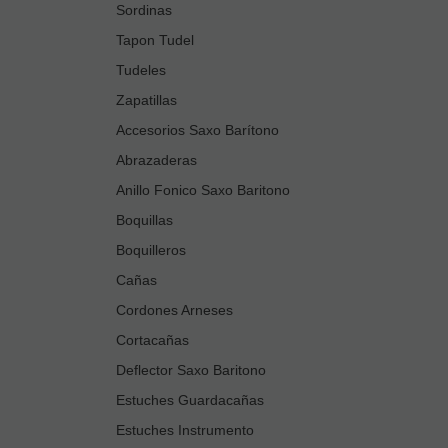
Sordinas
Tapon Tudel
Tudeles
Zapatillas
Accesorios Saxo Barítono
Abrazaderas
Anillo Fonico Saxo Baritono
Boquillas
Boquilleros
Cañas
Cordones Arneses
Cortacañas
Deflector Saxo Baritono
Estuches Guardacañas
Estuches Instrumento