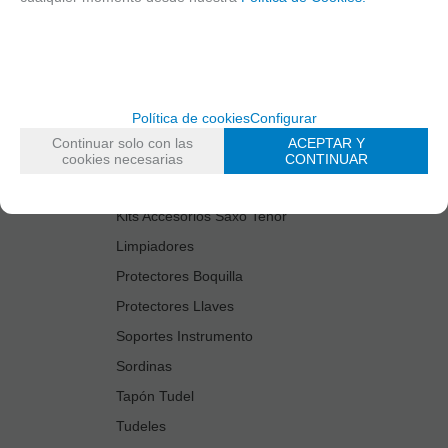
Cañas
Cordones Arneses
Cortacañas
Deflector Saxo Tenor
Política de cookies
Configurar
Estuches Guardacañas
Continuar solo con las
ACEPTAR Y
Estuches Instrumento
cookies necesarias
CONTINUAR
Fundas Boquilla/Tudel
Kits Accesorios Saxo Tenor
Limpiadores
Protectores Boquilla
Protectores Llaves
Soportes Instrumento
Sordinas
Tapón Tudel
Tudeles