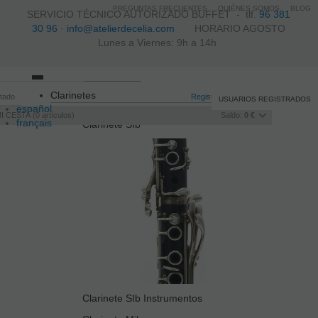
PREGUNTAS FRECUENTES
QUIÉNES SOMOS
BLOG
SERVICIO TÉCNICO AUTORIZADO BUFFET -
tlf.
96 381
30 96
·
info@atelierdecelia.com
HORARIO AGOSTO
Lunes a Viernes: 9h a 14h
Toggle
Clarinetes
itado
navigation
Registro
/
Iniciar sesión
USUARIOS REGISTRADOS
español
I CESTA
0
artículos
Saldo:
0 €
français
Clarinete SIb
Italiano
português
Clarinete SIb Instrumentos