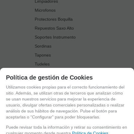
Limpiadores
Microfonos
Protectores Boquilla
Repuestos Saxo Alto
Soportes Instrumento
Sordinas
Tapones
Tudeles
Zapatillas
Política de gestión de Cookies
Accesorios Saxo Tenor
Utilizamos cookies propias para el correcto funcionamiento del
Abrazaderas
sitio. Además, se utilizan otras de terceros que analizan cómo
se usan nuestros servicios para mejorar la experiencia de
Anillo Fonico Saxo Tenor
usuario, divulgar ofertas comerciales personalizadas o realizar
Atriles Marcha
análisis de sus hábitos de navegación. Pulse el botón para
aceptarlas o “Configurar” para poder bloquearlas.
Boquillas
Boquilleros
Puede revisar toda la información y retirar su consentimiento en
cualquier momento desde nuestra
Política de Cookies.