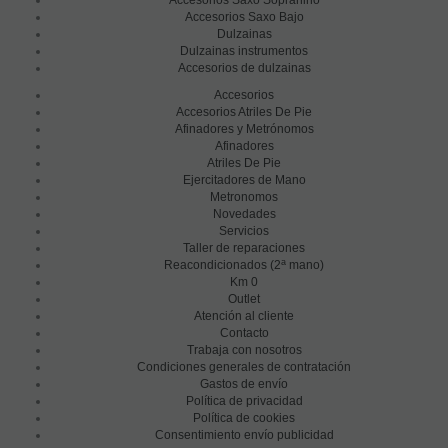
Accesorios Saxo Sopranino
Accesorios Saxo Bajo
Dulzainas
Dulzainas instrumentos
Accesorios de dulzainas
Accesorios
Accesorios Atriles De Pie
Afinadores y Metrónomos
Afinadores
Atriles De Pie
Ejercitadores de Mano
Metronomos
Novedades
Servicios
Taller de reparaciones
a
Reacondicionados (2
mano)
Km 0
Outlet
Atención al cliente
Contacto
Trabaja con nosotros
Condiciones generales de contratación
Gastos de envío
Política de privacidad
Política de cookies
Consentimiento envío publicidad