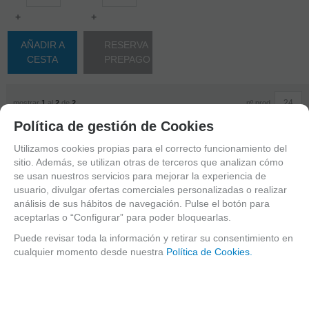
+
+
AÑADIR A
RESERVA
CESTA
PREPAGO
nº prod.
mostrar
1
al
2
de
2
Política de gestión de Cookies
En esta categoría encontrarás
repuestos par
clarinete Sib
pensados para mantener
Utilizamos cookies propias para el correcto funcionamiento del
restaurar o completar tu instrumento con piezas
sitio. Además, se utilizan otras de terceros que analizan cómo
específicas y de calidad. Una selección orientada
se usan nuestros servicios para mejorar la experiencia de
usuario, divulgar ofertas comerciales personalizadas o realizar
a clarinetistas que buscan cuidar los detalles de
análisis de sus hábitos de navegación. Pulse el botón para
su clarinete y conservar su estética,
aceptarlas o “Configurar” para poder bloquearlas.
funcionalidad y valor.
Puede revisar toda la información y retirar su consentimiento en
cualquier momento desde nuestra
Política de Cookies.
Suscríbete y disfruta de ventajas y
exclusivas