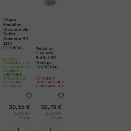
Chapa
Medallon
Clarinete Sib
Buffet
Crampon RC
1114
F13150AG
Medallon
Clarinete
Bufffet RC
EN STOCK.
Prestige
CÓMPRALO Y LO
F31706PAG
RECIBIRÁS AL DIA
SIGUIENTE
LABORABLE
ANTES DE LAS
CONSULTAR
14:00 HORAS
STOCK. AGOTADO
PENINSULA
TEMPORALMENTE.
30,15
€
32,79
€
21.00%
IVA
21.00%
IVA
incluido
incluido
-
-