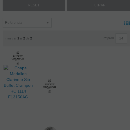
nº prod.
mostrar
1
al
2
de
2