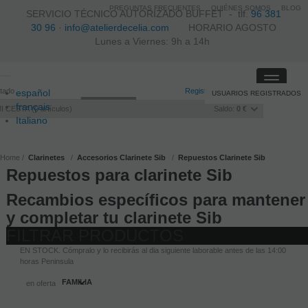
PREGUNTAS FRECUENTES
QUIÉNES SOMOS
BLOG
SERVICIO TÉCNICO AUTORIZADO BUFFET -
tlf.
96 381
30 96
·
info@atelierdecelia.com
HORARIO AGOSTO
Lunes a Viernes: 9h a 14h
Toggle
itado
Registro
/
Iniciar sesión
español
USUARIOS REGISTRADOS
navigati
français
I CESTA
0
artículos
Saldo:
0 €
Italiano
português
Home
Clarinetes
Accesorios Clarinete Sib
Repuestos Clarinete Sib
Repuestos para clarinete Sib
Recambios específicos para mantener
y completar tu clarinete Sib
FILTRAR PRODUCTOS
EN STOCK. Cómpralo y lo recibirás al dia siguiente laborable antes de las 14:00
horas Peninsula
FAMILIA
en oferta