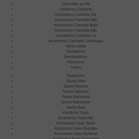
Clarinetes en Re
Partituras Clarinete
Accesorios Clarinete Sib
Accesorios Clarinete Mib
Accesorios Clarinete Bajo
Accesorios Clarinete Alto
Accesorios Clarinete La
Accesorios Clarinete Contrabajo
Viento metal
Trombones
Bombardinos
Fliscornos
Tubas
Saxofones
Saxos Altos
Saxos Tenores
Saxos Soprano
Saxos Baritonos
Saxos Sopranino
Saxos Bajo
Partituras Saxo
Accesorios Saxo Alto
Accesorios Saxo Tenor
Accesorios Saxo Soprano
Accesorios Saxo Baritono