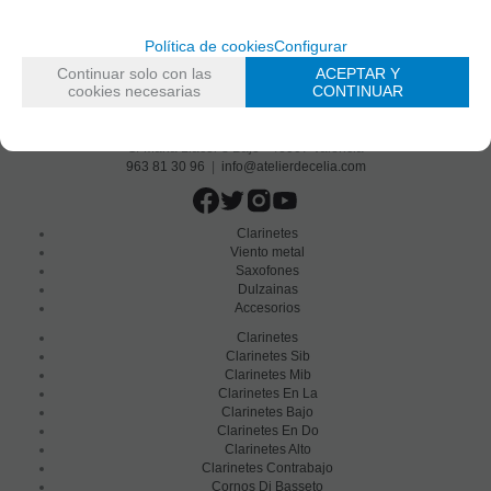
Sé el primero en recibir las novedades y disfruta de descuentos y promociones
exclusivas
Política de cookies
Configurar
Continuar solo con las
ACEPTAR Y
cookies necesarias
CONTINUAR
He leído y acepto el
envío de publicidad
C/ Maria Llacer 8 Bajo - 46007 Valencia
963 81 30 96
|
info@atelierdecelia.com
Clarinetes
Viento metal
Saxofones
Dulzainas
Accesorios
Clarinetes
Clarinetes Sib
Clarinetes Mib
Clarinetes En La
Clarinetes Bajo
Clarinetes En Do
Clarinetes Alto
Clarinetes Contrabajo
Cornos Di Basseto