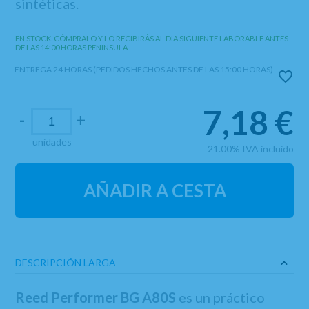
sintéticas.
EN STOCK. CÓMPRALO Y LO RECIBIRÁS AL DIA SIGUIENTE LABORABLE ANTES
DE LAS 14:00 HORAS PENINSULA
ENTREGA 24 HORAS (PEDIDOS HECHOS ANTES DE LAS 15:00 HORAS)
7,18
€
-
+
unidades
21.00%
IVA incluido
AÑADIR A CESTA
DESCRIPCIÓN LARGA
Reed Performer BG A80S
es un práctico