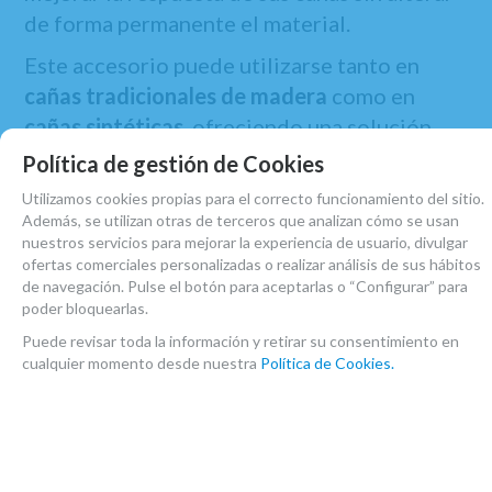
de forma permanente el material.
Este accesorio puede utilizarse tanto en
cañas tradicionales de madera
como en
cañas sintéticas
, ofreciendo una solución
versátil para estudiantes, profesores y
Política de gestión de Cookies
músicos profesionales. Además, al ser
Utilizamos cookies propias para el correcto funcionamiento del sitio.
reutilizable, permite probar diferentes cañas
Además, se utilizan otras de terceros que analizan cómo se usan
nuestros servicios para mejorar la experiencia de usuario, divulgar
y ajustar la sensación de interpretación de
ofertas comerciales personalizadas o realizar análisis de sus hábitos
forma sencilla.
de navegación. Pulse el botón para aceptarlas o “Configurar” para
poder bloquearlas.
Disponible en
pack de 6 unidades
, el
Reed
Puede revisar toda la información y retirar su consentimiento en
Performer BG A80S
es una opción práctica y
cualquier momento desde nuestra
Política de Cookies.
eficaz para quienes desean optimizar el
rendimiento de sus cañas y conseguir una
sonoridad más cálida, estable y controlada.