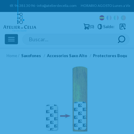
tlf.
96 381 30 96
·
info@atelierdecelia.com
HORARIO AGOSTO Lunes a Vierne
0
Saldo:
Usuarios 
Toggle
navigation
Home
Saxofones
Accesorios Saxo Alto
Protectores Boquilla