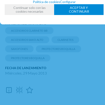
Política de cookies
Configurar
Continuar solo con las
ACEPTAR Y
MARCA
cookies necesarias
CONTINUAR
BG
FAMILIAS RELACIONADAS
ACCESORIOS CLARINETE SIB
ACCESORIOS SAXO ALTO
CLARINETES
SAXOFONES
PROTECTORES BOQUILLA
PROTECTORES BOQUILLA
FECHA DE LANZAMIENTO
Miércoles, 29 Mayo 2013