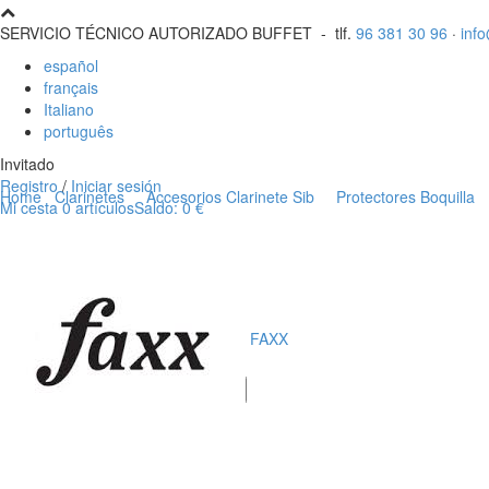
SERVICIO TÉCNICO AUTORIZADO BUFFET -
tlf.
96 381 30 96
·
inf
español
français
Italiano
português
Invitado
Registro
/
Iniciar sesión
Home
Clarinetes
Accesorios Clarinete Sib
Protectores Boquilla
Mi cesta
0
artículos
Saldo:
0 €
Usuarios registrados
FAXX