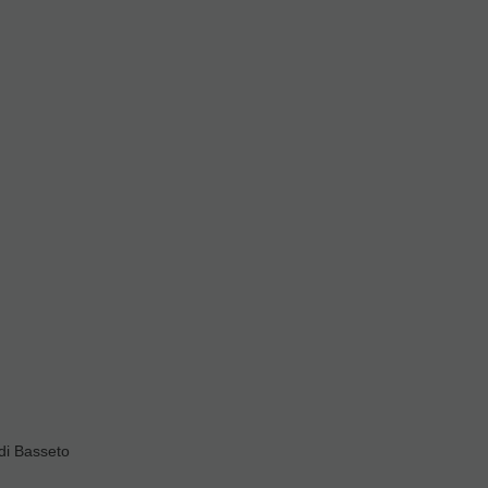
 Boquilla
Protectores Boquilla
ndar
Valorar
ivas
di Basseto