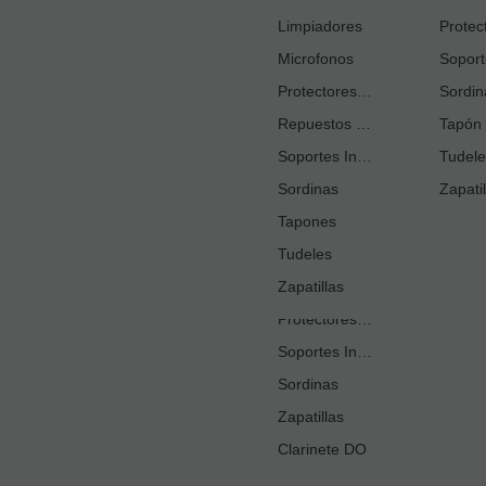
Cortacañas
Limpiadores
Microfonos
Ejercitadores de Respiración
Entrenadores Digitación
Protectores Boquilla
Sordin
Repuestos Saxo Alto
Estuches Guardacañas
Tapón 
Soportes Instrumento
Estuches Instrumento
Tudele
Sordinas
Fundas o Estuches Boquilla
Zapatil
Grasas
Tapones
Tudeles
Kits Accesorios Clarinete Sib
Sé 
Limpiadores
Zapatillas
Protectores Boquilla
Soportes Instrumento
Sordinas
Zapatillas
Clarinete DO