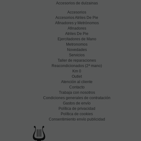
Accesorios de dulzainas
Accesorios
Accesorios Atriles De Pie
Afinadores y Metrónomos
Afinadores
Atriles De Pie
Ejercitadores de Mano
Metronomos
Novedades
Servicios
Taller de reparaciones
a
Reacondicionados (2
mano)
Km 0
Outlet
Atención al cliente
Contacto
Trabaja con nosotros
Condiciones generales de contratación
Gastos de envío
Política de privacidad
Política de cookies
Consentimiento envío publicidad