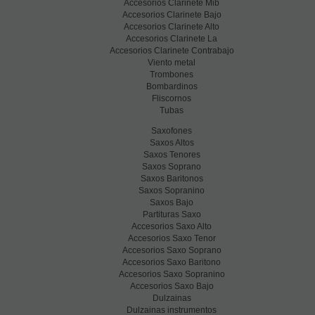
Accesorios Clarinete Mib
Accesorios Clarinete Bajo
Accesorios Clarinete Alto
Accesorios Clarinete La
Accesorios Clarinete Contrabajo
Viento metal
Trombones
Bombardinos
Fliscornos
Tubas
Saxofones
Saxos Altos
Saxos Tenores
Saxos Soprano
Saxos Baritonos
Saxos Sopranino
Saxos Bajo
Partituras Saxo
Accesorios Saxo Alto
Accesorios Saxo Tenor
Accesorios Saxo Soprano
Accesorios Saxo Baritono
Accesorios Saxo Sopranino
Accesorios Saxo Bajo
Dulzainas
Dulzainas instrumentos