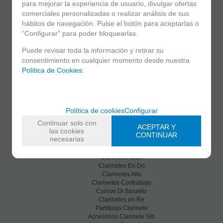
para mejorar la experiencia de usuario, divulgar ofertas
comerciales personalizadas o realizar análisis de sus
hábitos de navegación. Pulse el botón para aceptarlas o
“Configurar” para poder bloquearlas.
C/ Maria Llacer 8 Bajo - 46007 Valencia
963 81 30 96
|
info@atelierdecelia.com
Puede revisar toda la información y retirar su
consentimiento en cualquier momento desde nuestra
Política de Cookies.
Clarinetes
Viento metal
Saxofones
Dulzainas
Accesorios
Política de cookies
Configurar
Continuar solo con
Clarinetes
ACEPTAR Y
las cookies
Clarinetes Sib
CONTINUAR
necesarias
Clarinetes Mib
Clarinetes En La
Clarinetes Bajo
Clarinetes En Do
Clarinetes Alto
Clarinetes Contrabajo
Cornos Di Basseto
Clarinetes en Re
Partituras Clarinete
Accesorios Clarinete Sib