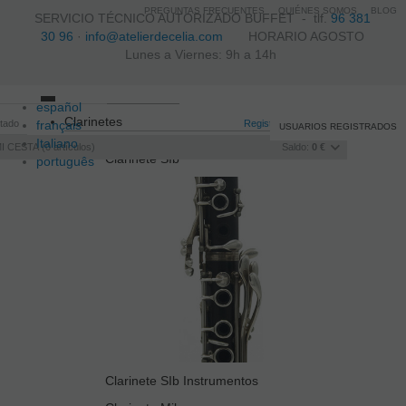
PREGUNTAS FRECUENTES
QUIÉNES SOMOS
BLOG
SERVICIO TÉCNICO AUTORIZADO BUFFET -
tlf.
96 381
30 96
·
info@atelierdecelia.com
HORARIO AGOSTO
Lunes a Viernes: 9h a 14h
español
Toggle
Clarinetes
itado
français
navigation
Registro
/
Iniciar sesión
USUARIOS REGISTRADOS
Italiano
I CESTA
0
artículos
Saldo:
0 €
Clarinete SIb
português
Clarinete SIb Instrumentos