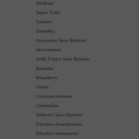
Sordinas
Tapon Tudel
Tudeles
Zapatillas
Accesorios Saxo Barítono
Abrazaderas
Anillo Fonico Saxo Baritono
Boquillas
Boquilleros
Cañas
Cordones Arneses
Cortacañas
Deflector Saxo Baritono
Estuches Guardacañas
Estuches Instrumento