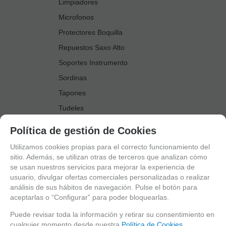
Limpiadores
Microfonos
Protectores Boquilla
Repuestos Saxo Alto
Soportes Instrumento
Sordinas
Tapones
Tudeles
Zapatillas
Política de gestión de Cookies
Accesorios Saxo Tenor
Utilizamos cookies propias para el correcto funcionamiento del
Abrazaderas
sitio. Además, se utilizan otras de terceros que analizan cómo
se usan nuestros servicios para mejorar la experiencia de
Anillo Fonico Saxo Tenor
usuario, divulgar ofertas comerciales personalizadas o realizar
Atriles Marcha
análisis de sus hábitos de navegación. Pulse el botón para
aceptarlas o “Configurar” para poder bloquearlas.
Boquillas
Boquilleros
Puede revisar toda la información y retirar su consentimiento en
cualquier momento desde nuestra
Política de Cookies.