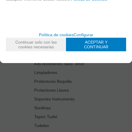
Cañas
Cordones Arneses
Cortacañas
Deflector Saxo Tenor
Política de cookies
Configurar
Estuches Guardacañas
Continuar solo con las
ACEPTAR Y
Estuches Instrumento
cookies necesarias
CONTINUAR
Fundas Boquilla/Tudel
Kits Accesorios Saxo Tenor
Limpiadores
Protectores Boquilla
Protectores Llaves
Soportes Instrumento
Sordinas
Tapón Tudel
Tudeles