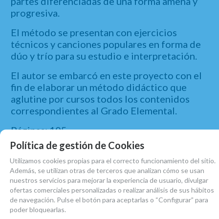
partes diferenciadas de una forma amena y
progresiva.
El método se presentan con ejercicios
técnicos y canciones populares en forma de
dúo y trío para su estudio e interpretación.
El autor se embarcó en este proyecto con el
fin de elaborar un método didáctico que
aglutine por cursos todos los contenidos
correspondientes al Grado Elemental.
Páginas: 105
Tamaño: 29,5*21 cm.
Política de gestión de Cookies
ISBN: 978-84-15972-45-7
Utilizamos cookies propias para el correcto funcionamiento del sitio.
Encuadernación: Grapas
Además, se utilizan otras de terceros que analizan cómo se usan
Editorial: Impromptu Editores.
nuestros servicios para mejorar la experiencia de usuario, divulgar
ofertas comerciales personalizadas o realizar análisis de sus hábitos
de navegación. Pulse el botón para aceptarlas o “Configurar” para
poder bloquearlas.
MARCA