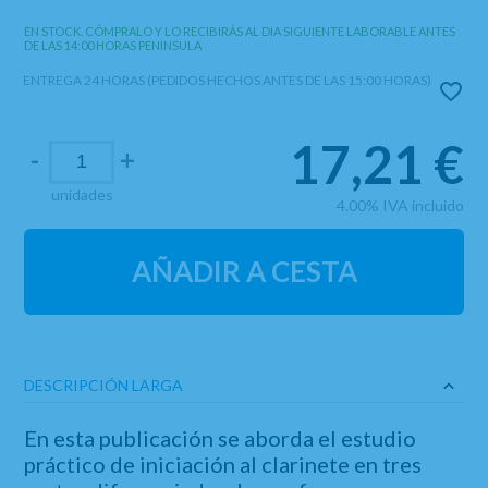
EN STOCK. CÓMPRALO Y LO RECIBIRÁS AL DIA SIGUIENTE LABORABLE ANTES
DE LAS 14:00 HORAS PENINSULA
ENTREGA 24 HORAS (PEDIDOS HECHOS ANTES DE LAS 15:00 HORAS)
17,21
€
-
+
unidades
4.00%
IVA incluido
AÑADIR A CESTA
DESCRIPCIÓN LARGA
En esta publicación se aborda el estudio
práctico de iniciación al clarinete en tres