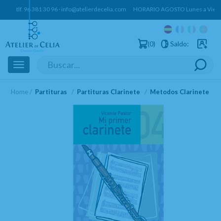
tlf.
96 381 30 96
·
info@atelierdecelia.com
HORARIO AGOSTO Lunes a Vierne
0
Saldo:
Usuarios 
Toggle
navigation
Home
Partituras
Partituras Clarinete
Metodos Clarinete