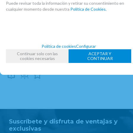
Puede revisar toda la información y retirar su consentimiento en
IMPROMPTU EDITORES
cualquier momento desde nuestra
Política de Cookies.
FAMILIAS RELACIONADAS
PARTITURAS
PARTITURAS CLARINETE
METODOS CLARINETE
Política de cookies
Configurar
FECHA DE LANZAMIENTO
Viernes, 14 Octubre 2016
Continuar solo con las
ACEPTAR Y
cookies necesarias
CONTINUAR
Suscríbete y disfruta de ventajas y
exclusivas