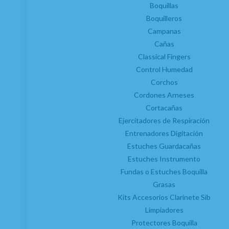
MARCA
Boquillas
SCHOTT MUSIC
Boquilleros
Campanas
FAMILIAS RELACIONADAS
Cañas
PARTITURAS
PARTITURAS SAXOFÓN
Classical Fingers
Control Humedad
OBRAS SAXO ALTO SOLO
Corchos
FECHA DE LANZAMIENTO
Cordones Arneses
Lunes, 1 Junio 2026
Cortacañas
Ejercitadores de Respiración
Entrenadores Digitación
Estuches Guardacañas
Estuches Instrumento
Fundas o Estuches Boquilla
Grasas
Kits Accesorios Clarinete Sib
Limpiadores
Suscríbete y disfruta de ventajas y
Protectores Boquilla