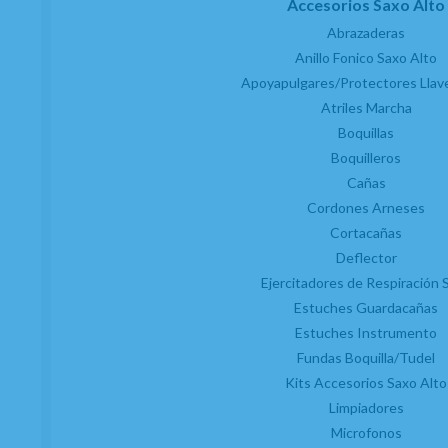
Accesorios Saxo Alto
Abrazaderas
Anillo Fonico Saxo Alto
Apoyapulgares/Protectores Llav
Atriles Marcha
Boquillas
Boquilleros
Cañas
Cordones Arneses
Cortacañas
Deflector
Ejercitadores de Respiración 
Estuches Guardacañas
Estuches Instrumento
Fundas Boquilla/Tudel
Kits Accesorios Saxo Alto
Limpiadores
Microfonos