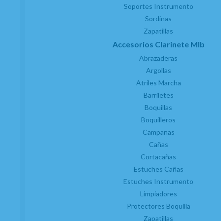
exclusivas
Soportes Instrumento
Sordinas
Sé el primero en recibir las novedades y disfruta de
Zapatillas
descuentos y promociones exclusivas
Accesorios Clarinete MIb
Abrazaderas
Argollas
Atriles Marcha
Barriletes
He leído y acepto el
envío de publicidad
Boquillas
Boquilleros
Campanas
Cañas
Cortacañas
Estuches Cañas
Estuches Instrumento
Limpiadores
Protectores Boquilla
Zapatillas