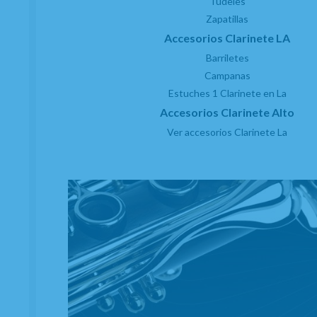
Tudeles
Km 0
Zapatillas
Outlet
Accesorios Clarinete LA
Atención al cliente
Barriletes
Contacto
Campanas
Trabaja con nosotros
Estuches 1 Clarinete en La
Condiciones generales de contratación
Gastos de envío
Accesorios Clarinete Alto
Política de privacidad
Ver accesorios Clarinete La
Política de cookies
Consentimiento envío publicidad
SERVICIO TÉCNICO AUTORIZADO