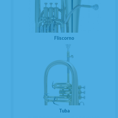
Fliscorno
Tuba