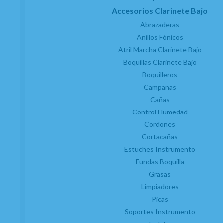
Accesorios Clarinete Bajo
C/ Maria Llacer 8 Bajo - 46007 Valencia
Abrazaderas
963 81 30 96
|
info@atelierdecelia.com
Anillos Fónicos
Atril Marcha Clarinete Bajo
Boquillas Clarinete Bajo
Preguntas frecuentes
Quiénes somos
Blog
Boquilleros
Campanas
Cañas
Clarinetes
Control Humedad
Viento metal
Cordones
Saxofones
Cortacañas
Dulzainas
Estuches Instrumento
Accesorios
Fundas Boquilla
Novedades
Grasas
Limpiadores
Servicios
Picas
Taller de reparaciones
Soportes Instrumento
a
Reacondicionados (2
mano)