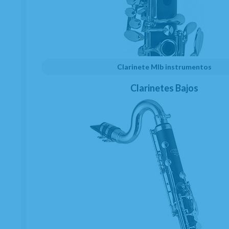
Total Funk Saxophone
lleva toda la energía
del funk al atril del saxofonista. Inspirado en
leyendas del funk y del soul como
James
Clarinete MIb instrumentos
Brown
y
Tower Of Power
, el emergente
saxofonista alemán
Jakob Manz
presenta una
Clarinetes Bajos
colección de temas auténticamente funk,
repletos de grooves potentes, líneas
melódicas atractivas y acompañamientos de
alta calidad diseñados para ofrecer una
experiencia musical completa y motivadora.
Pensado para saxofonistas de nivel
fácil-
intermedio a intermedio
, este volumen
reúne
7 temas funk para saxofón alto
,
ideales para desarrollar el sentido del ritmo,