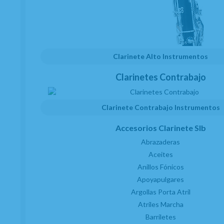
Let’s Get Funky
Night Walk
Groove Train
The Answer
Clarinete Alto Instrumentos
Clarinetes Contrabajo
INFORMACIÓN ADICIONAL
Clarinete Contrabajo Instrumentos
Título:
Total Funk Saxophone
Accesorios Clarinete SIb
Subtítulo:
7 Funky Tunes for
Abrazaderas
Intermediate Alto Saxophone Players
Aceites
Nivel de dificultad:
Fácil - Intermedio
Anillos Fónicos
Editorial:
Schott Music
Apoyapulgares
Argollas Porta Atril
Atriles Marcha
Barriletes