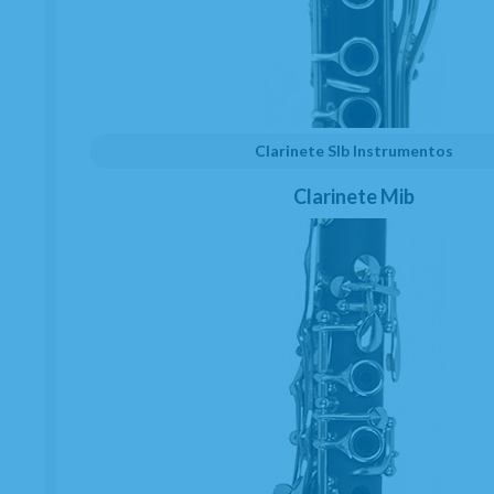
Total Funk Saxophone
de
Jakob Manz
es una
colección de 7 temas funk para saxofón alto
de nivel fácil-intermedio a intermedio, con
audios online y acompañamientos play-along
de alta calidad publicados por
Schott Music
.
Clarinete SIb Instrumentos
Clarinete Mib
EN STOCK. CÓMPRALO Y LO RECIBIRÁS AL DIA SIGUIENTE LABORABLE ANTES
DE LAS 14:00 HORAS PENINSULA
ENTREGA 24 HORAS (PEDIDOS HECHOS ANTES DE LAS 15:00 HORAS)
19,50
€
-
+
unidades
4.00%
IVA incluido
AÑADIR A CESTA