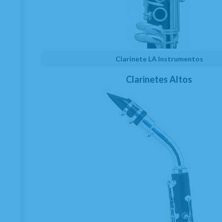
álbum de Jakob Manz publicado por el sello
ACT
, especialmente recomendado para
saxofonistas con mayor experiencia que
buscan afrontar nuevos retos
interpretativos.
Clarinete LA Instrumentos
Clarinetes Altos
CONTENIDO
Foreword by Rüdiger Baldauf
About The Authors
Notes On The Pieces
Tips For Practising
Hot For A Minute
Rip It Off
JB Talkin’