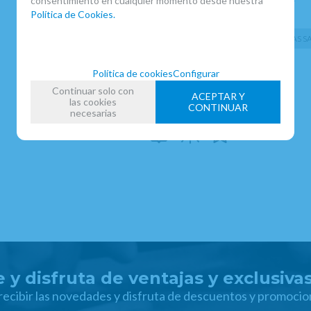
consentimiento en cualquier momento desde nuestra
Política de Cookies.
FAMILIAS RELACIONADAS
PARTITURAS
PARTITURAS 
FECHA DE LANZAMIENTO
Política de cookies
Configurar
Miércoles, 16 Junio 2021
Continuar solo con
ACEPTAR Y
las cookies
CONTINUAR
necesarias
 y disfruta de ventajas y exclusiva
 recibir las novedades y disfruta de descuentos y promocio