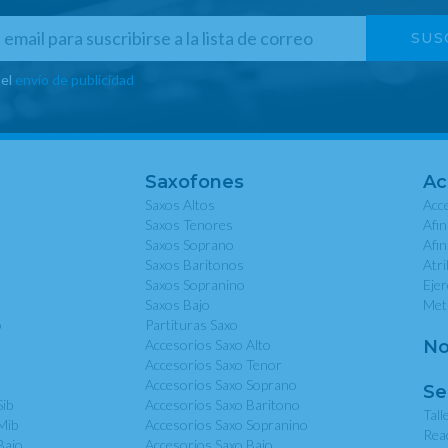
 el
envío de publicidad
Saxofones
Ac
Saxos Altos
Acce
Saxos Tenores
Afi
Saxos Soprano
Afi
Saxos Baritonos
Atri
Saxos Sopranino
Eje
Saxos Bajo
Met
o
Partituras Saxo
Accesorios Saxo Alto
No
Accesorios Saxo Tenor
Accesorios Saxo Soprano
Se
Sib
Accesorios Saxo Baritono
Tall
Mib
Accesorios Saxo Sopranino
Rea
Bajo
Accesorios Saxo Bajo