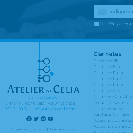
He leído y acepto
Clarinetes
Clarinetes Sib
Clarinetes Mib
Clarinetes En La
Clarinetes Bajo
Clarinetes En Do
Clarinetes Alto
Clarinetes Contrabaj
Cornos Di Basseto
C/ Maria Llacer 8 Bajo - 46007 Valencia
Clarinetes en Re
963 81 30 96
|
info@atelierdecelia.com
Partituras Clarinete
Accesorios Clarinete 
Accesorios Clarinete 
Preguntas frecuentes
Quiénes somos
Accesorios Clarinete 