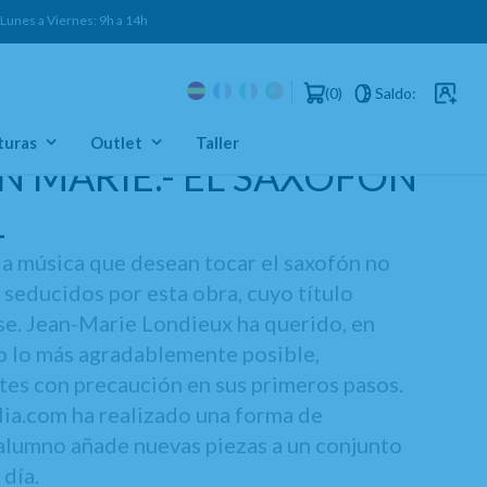
es a Viernes: 9h a 14h
0
Saldo:
Usuarios 
turas
Outlet
Taller
N MARIE.- EL SAXOFON
1
la música que desean tocar el saxofón no
seducidos por esta obra, cuyo título
rse. Jean-Marie Londieux ha querido, en
io lo más agradablemente posible,
ntes con precaución en sus primeros pasos.
lia.com ha realizado una forma de
l alumno añade nuevas piezas a un conjunto
 día.