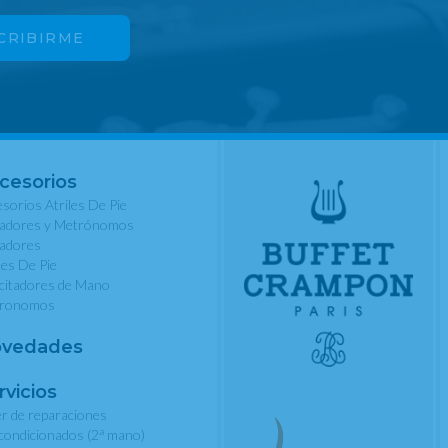
cesorios
sorios Atriles De Pie
nadores y Metrónomos
nadores
les De Pie
rcitadores de Mano
ronomos
vedades
rvicios
er de reparaciones
a
condicionados (2
mano)