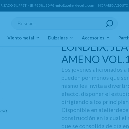
ORIZADO BUFFET -
tlf.
96 381 30 96
·
info@atelierdecelia.com
HORARIO AGOSTO Lun
Viento metal
Dulzainas
Accesorios
Parti
LONDEIX, JEA
AMENO VOL.
Los jóvenes aficionados a 
pueden por menos que ser 
mismo les invita a diverti
efecto, disponer el estud
dirigiendo a los principia
Disponible en atelierdece
construcción en la cual e
que se consolida de día en