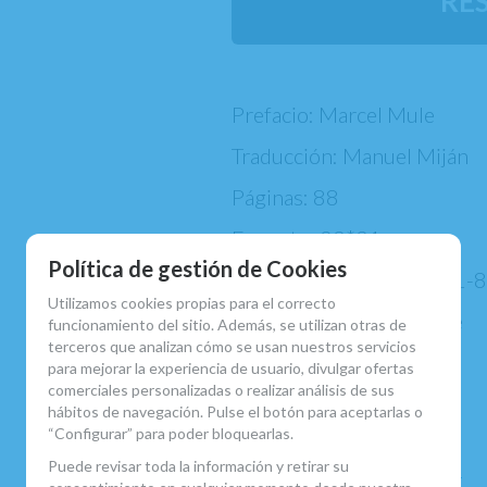
RE
Prefacio: Marcel Mule
Traducción: Manuel Miján
Páginas: 88
Formato: 23*31 cm
Política de gestión de Cookies
ISBN:
979-0-2309-3091-
Utilizamos cookies propias para el correcto
Editorial: Henry Lemoine
funcionamiento del sitio. Además, se utilizan otras de
terceros que analizan cómo se usan nuestros servicios
para mejorar la experiencia de usuario, divulgar ofertas
comerciales personalizadas o realizar análisis de sus
hábitos de navegación. Pulse el botón para aceptarlas o
“Configurar” para poder bloquearlas.
MARCA
Puede revisar toda la información y retirar su
EDITIONS HENRY LEMOINE