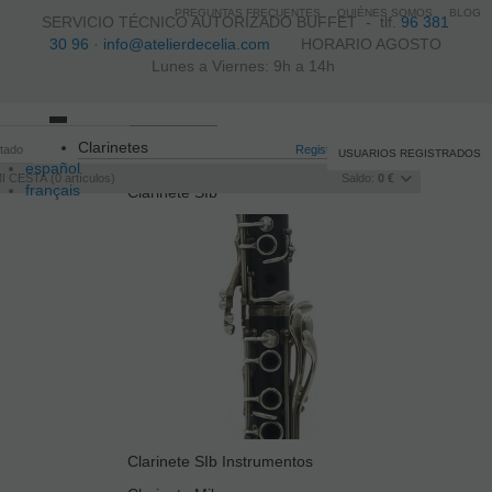
PREGUNTAS FRECUENTES
QUIÉNES SOMOS
BLOG
SERVICIO TÉCNICO AUTORIZADO BUFFET -
tlf.
96 381
30 96
·
info@atelierdecelia.com
HORARIO AGOSTO
Lunes a Viernes: 9h a 14h
Toggle
Clarinetes
itado
navigation
Registro
/
Iniciar sesión
USUARIOS REGISTRADOS
español
I CESTA
0
artículos
Saldo:
0 €
français
Clarinete SIb
Italiano
português
Clarinete SIb Instrumentos