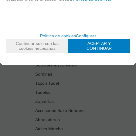
Estuches Guardacañas
Estuches Instrumento
Fundas Boquilla/Tudel
Kits Accesorios Saxo Tenor
Política de cookies
Configurar
Limpiadores
Continuar solo con las
ACEPTAR Y
Protectores Boquilla
cookies necesarias
CONTINUAR
Protectores Llaves
Soportes Instrumento
Sordinas
Tapón Tudel
Tudeles
Zapatillas
Accesorios Saxo Soprano
Abrazaderas
Atriles Marcha