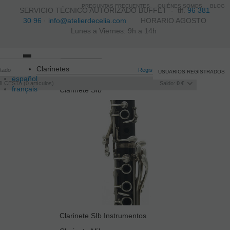
PREGUNTAS FRECUENTES
QUIÉNES SOMOS
BLOG
SERVICIO TÉCNICO AUTORIZADO BUFFET -
tlf.
96 381
30 96
·
info@atelierdecelia.com
HORARIO AGOSTO
Lunes a Viernes: 9h a 14h
Toggle
Clarinetes
itado
navigation
Registro
/
Iniciar sesión
USUARIOS REGISTRADOS
español
I CESTA
0
artículos
Saldo:
0 €
français
Clarinete SIb
Italiano
português
Clarinete SIb Instrumentos