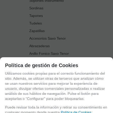
Soportes Instrumento
Sordinas
Tapones
Tudeles
Zapatillas
Accesorios Saxo Tenor
Abrazaderas
Anillo Fonico Saxo Tenor
Atriles Marcha
Política de gestión de Cookies
Boquillas
Utilizamos cookies propias para el correcto funcionamiento del
Boquilleros
sitio. Además, se utilizan otras de terceros que analizan cómo
se usan nuestros servicios para mejorar la experiencia de
Cañas
usuario, divulgar ofertas comerciales personalizadas o realizar
Cordones Arneses
análisis de sus hábitos de navegación. Pulse el botón para
aceptarlas o “Configurar” para poder bloquearlas.
Cortacañas
Deflector Saxo Tenor
Puede revisar toda la información y retirar su consentimiento en
cualquier momento desde nuestra
Política de Cookies.