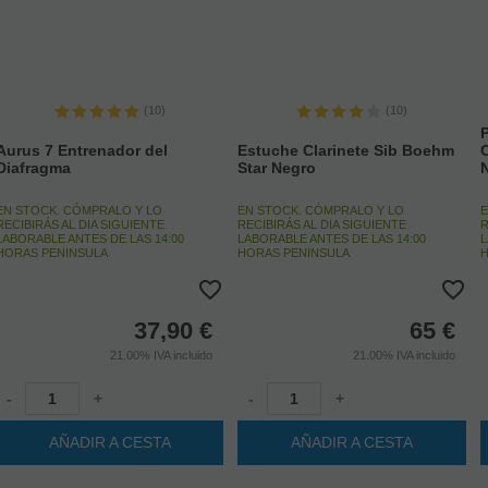
(10)
(10)
P
Aurus 7 Entrenador del
Estuche Clarinete Sib Boehm
Diafragma
Star Negro
EN STOCK. CÓMPRALO Y LO
EN STOCK. CÓMPRALO Y LO
E
RECIBIRÁS AL DIA SIGUIENTE
RECIBIRÁS AL DIA SIGUIENTE
R
LABORABLE ANTES DE LAS 14:00
LABORABLE ANTES DE LAS 14:00
L
HORAS PENINSULA
HORAS PENINSULA
H
37,90
€
65
€
21.00%
IVA incluido
21.00%
IVA incluido
-
+
-
+
AÑADIR A CESTA
AÑADIR A CESTA