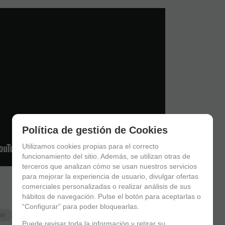
Política de gestión de Cookies
Utilizamos cookies propias para el correcto
funcionamiento del sitio. Además, se utilizan otras de
terceros que analizan cómo se usan nuestros servicios
para mejorar la experiencia de usuario, divulgar ofertas
comerciales personalizadas o realizar análisis de sus
hábitos de navegación. Pulse el botón para aceptarlas o
“Configurar” para poder bloquearlas.
es
Limpiadores
Limpieza Exterior Clarinete
Puede revisar toda la información y retirar su