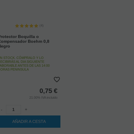
(4)
rotector Boquilla o
Compensador Boehm 0,8
Negro
N STOCK. CÓMPRALO Y LO
ECIBIRÁS AL DIA SIGUIENTE
ABORABLE ANTES DE LAS 14:00
ORAS PENINSULA
0,75
€
21.00%
IVA incluido
-
+
AÑADIR A CESTA