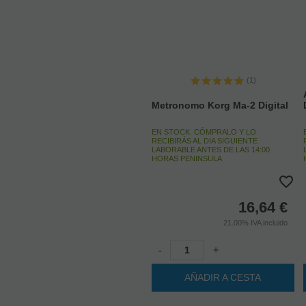
(1)
Metronomo Korg Ma-2 Digital
EN STOCK. CÓMPRALO Y LO
RECIBIRÁS AL DIA SIGUIENTE
LABORABLE ANTES DE LAS 14:00
HORAS PENINSULA
16,64
€
21.00%
IVA incluido
-
+
AÑADIR A CESTA