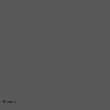
as posibles que se hayan
m, no encontrarás otro
na en los conciertos
di Basseto