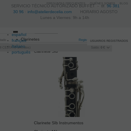
PREGUNTAS FRECUENTES
QUIÉNES SOMOS
BLOG
SERVICIO TÉCNICO AUTORIZADO BUFFET -
tlf.
96 381
30 96
·
info@atelierdecelia.com
HORARIO AGOSTO
Lunes a Viernes: 9h a 14h
español
Toggle
Clarinetes
itado
français
navigation
Registro
/
Iniciar sesión
USUARIOS REGISTRADOS
Italiano
I CESTA
0
artículos
Saldo:
0 €
Clarinete SIb
português
Clarinete SIb Instrumentos