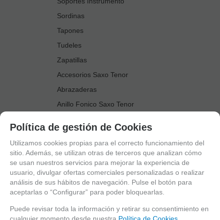
Soportes Instrumento
Sordinas
Tapones
Tudeles
Zapatillas
Accesorios Saxo Tenor
Abrazaderas
Anillo Fonico Saxo Tenor
Atriles Marcha
Política de gestión de Cookies
Boquillas
Utilizamos cookies propias para el correcto funcionamiento del
Boquilleros
sitio. Además, se utilizan otras de terceros que analizan cómo
se usan nuestros servicios para mejorar la experiencia de
Cañas
usuario, divulgar ofertas comerciales personalizadas o realizar
Cordones Arneses
análisis de sus hábitos de navegación. Pulse el botón para
aceptarlas o “Configurar” para poder bloquearlas.
Cortacañas
Deflector Saxo Tenor
Puede revisar toda la información y retirar su consentimiento en
cualquier momento desde nuestra
Política de Cookies.