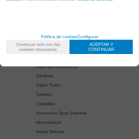
Estuches Guardacañas
Estuches Instrumento
Fundas Boquilla/Tudel
Kits Accesorios Saxo Tenor
Política de cookies
Configurar
Limpiadores
Continuar solo con las
ACEPTAR Y
Protectores Boquilla
cookies necesarias
CONTINUAR
Protectores Llaves
Soportes Instrumento
Sordinas
Tapón Tudel
Tudeles
Zapatillas
Accesorios Saxo Soprano
Abrazaderas
Atriles Marcha