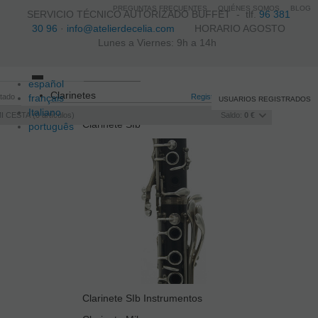
PREGUNTAS FRECUENTES
QUIÉNES SOMOS
BLOG
SERVICIO TÉCNICO AUTORIZADO BUFFET -
tlf.
96 381
30 96
·
info@atelierdecelia.com
HORARIO AGOSTO
Lunes a Viernes: 9h a 14h
español
Toggle
Clarinetes
itado
français
navigation
Registro
/
Iniciar sesión
USUARIOS REGISTRADOS
Italiano
I CESTA
0
artículos
Saldo:
0 €
Clarinete SIb
português
Clarinete SIb Instrumentos