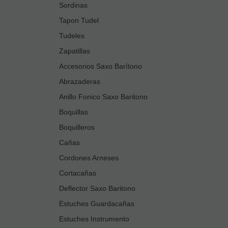
Sordinas
Tapon Tudel
Tudeles
Zapatillas
Accesorios Saxo Barítono
Abrazaderas
Anillo Fonico Saxo Baritono
Boquillas
Boquilleros
Cañas
Cordones Arneses
Cortacañas
Deflector Saxo Baritono
Estuches Guardacañas
Estuches Instrumento