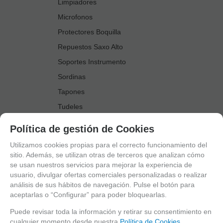
Limpiadores
Microfonos
Protectores Boquilla
Repuestos Saxo Alto
Soportes Instrumento
Sordinas
Tapones
Tudeles
Zapatillas
Política de gestión de Cookies
Accesorios Saxo Tenor
Utilizamos cookies propias para el correcto funcionamiento del
Abrazaderas
sitio. Además, se utilizan otras de terceros que analizan cómo
se usan nuestros servicios para mejorar la experiencia de
Anillo Fonico Saxo Tenor
usuario, divulgar ofertas comerciales personalizadas o realizar
Atriles Marcha
análisis de sus hábitos de navegación. Pulse el botón para
aceptarlas o “Configurar” para poder bloquearlas.
Boquillas
Boquilleros
Puede revisar toda la información y retirar su consentimiento en
cualquier momento desde nuestra
Política de Cookies.