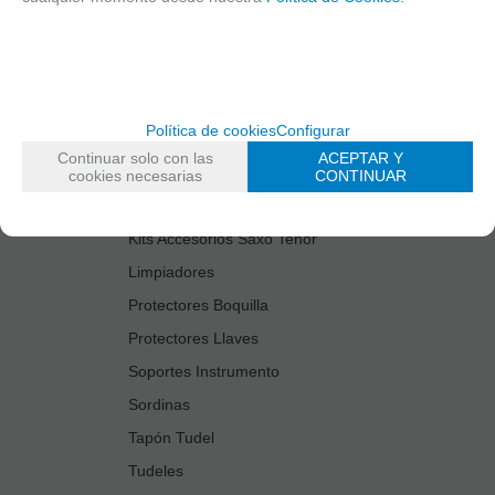
Cañas
Cordones Arneses
Cortacañas
Deflector Saxo Tenor
Política de cookies
Configurar
Estuches Guardacañas
Continuar solo con las
ACEPTAR Y
Estuches Instrumento
cookies necesarias
CONTINUAR
Fundas Boquilla/Tudel
Kits Accesorios Saxo Tenor
Limpiadores
Protectores Boquilla
Protectores Llaves
Soportes Instrumento
Sordinas
Tapón Tudel
Tudeles