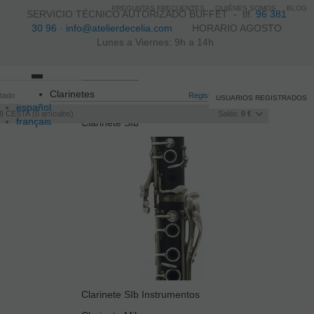
PREGUNTAS FRECUENTES
QUIÉNES SOMOS
BLOG
SERVICIO TÉCNICO AUTORIZADO BUFFET -
tlf.
96 381
30 96
·
info@atelierdecelia.com
HORARIO AGOSTO
Lunes a Viernes: 9h a 14h
Toggle
Clarinetes
itado
navigation
Registro
/
Iniciar sesión
USUARIOS REGISTRADOS
español
I CESTA
0
artículos
Saldo:
0 €
français
Clarinete SIb
Italiano
português
Clarinete SIb Instrumentos