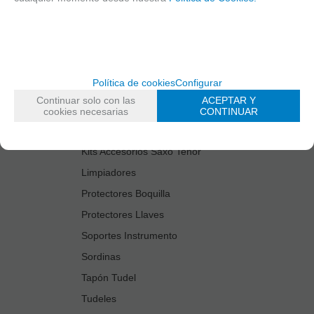
Cañas
Cordones Arneses
Cortacañas
Deflector Saxo Tenor
Política de cookies
Configurar
Estuches Guardacañas
Continuar solo con las
ACEPTAR Y
Estuches Instrumento
cookies necesarias
CONTINUAR
Fundas Boquilla/Tudel
Kits Accesorios Saxo Tenor
Limpiadores
Protectores Boquilla
Protectores Llaves
Soportes Instrumento
Sordinas
Tapón Tudel
Tudeles