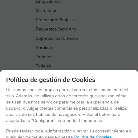
Limpiadores
Microfonos
Protectores Boquilla
Repuestos Saxo Alto
Soportes Instrumento
Sordinas
Tapones
Tudeles
Zapatillas
Política de gestión de Cookies
Accesorios Saxo Tenor
Utilizamos cookies propias para el correcto funcionamiento del
Abrazaderas
sitio. Además, se utilizan otras de terceros que analizan cómo
se usan nuestros servicios para mejorar la experiencia de
Anillo Fonico Saxo Tenor
usuario, divulgar ofertas comerciales personalizadas o realizar
Atriles Marcha
análisis de sus hábitos de navegación. Pulse el botón para
aceptarlas o “Configurar” para poder bloquearlas.
Boquillas
Boquilleros
Puede revisar toda la información y retirar su consentimiento en
cualquier momento desde nuestra
Política de Cookies.