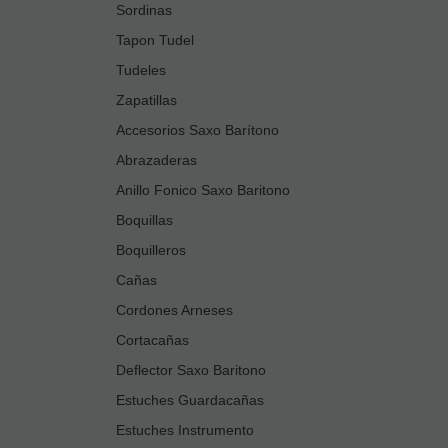
Sordinas
Tapon Tudel
Tudeles
Zapatillas
Accesorios Saxo Barítono
Abrazaderas
Anillo Fonico Saxo Baritono
Boquillas
Boquilleros
Cañas
Cordones Arneses
Cortacañas
Deflector Saxo Baritono
Estuches Guardacañas
Estuches Instrumento