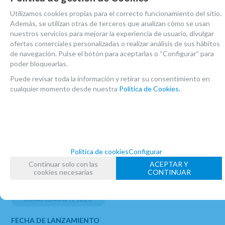
Utilizamos cookies propias para el correcto funcionamiento del sitio.
Además, se utilizan otras de terceros que analizan cómo se usan
nuestros servicios para mejorar la experiencia de usuario, divulgar
ofertas comerciales personalizadas o realizar análisis de sus hábitos
de navegación. Pulse el botón para aceptarlas o “Configurar” para
poder bloquearlas.
Puede revisar toda la información y retirar su consentimiento en
Olalla Rodríguez
cualquier momento desde nuestra
Política de Cookies.
En perfecto estado
5
/
5
MARCA
EDITION DAROK
Política de cookies
Configurar
Continuar solo con las
ACEPTAR Y
FAMILIAS RELACIONADAS
cookies necesarias
CONTINUAR
PARTITURAS
PARTITURAS CLARINETE
OBRAS CLARINETE SOLO
FECHA DE LANZAMIENTO