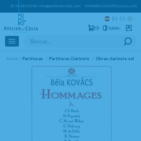
tlf.
96 381 30 96
·
info@atelierdecelia.com
HORARIO AGOSTO Lunes a Vierne
0
Saldo:
Usuarios 
Toggle
navigation
Home
Partituras
Partituras Clarinete
Obras clarinete solo