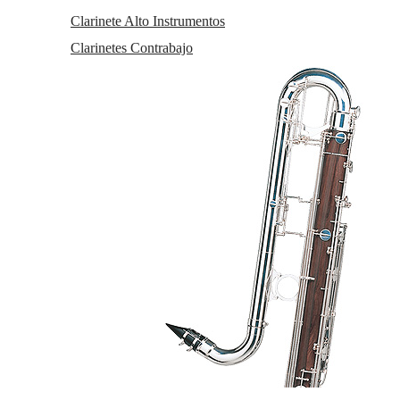
Clarinete Alto Instrumentos
Clarinetes Contrabajo
Servicio Técnico Autorizado
Política de Cookies
-
Consentimiento envío publicidad
-
0.129 seg
Política de privacidad
-
Condiciones generales de
/
68 sql
/ 4
contratación
-
Gastos de envío
MB
Política de gestión de Cookies
Utilizamos cookies propias para el correcto funcionamiento del sitio.
Además, se utilizan otras de terceros que analizan cómo se usan