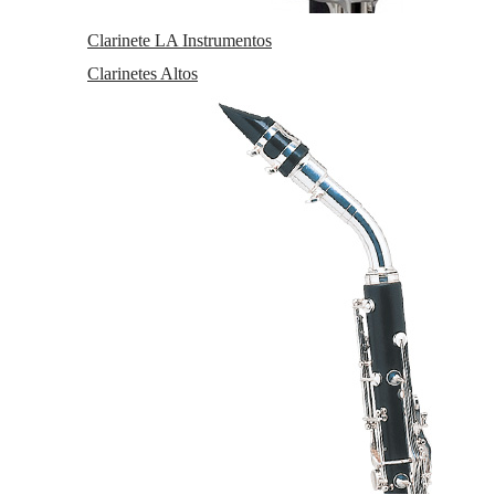
Dulzainas
Dulzainas instrumentos
Clarinete LA Instrumentos
Accesorios de dulzainas
Clarinetes Altos
Accesorios
Accesorios Atriles De Pie
Afinadores y Metrónomos
Afinadores
Atriles De Pie
Ejercitadores de Mano
Metronomos
Novedades
Servicios
Taller de reparaciones
a
Reacondicionados (2
mano)
Km 0
Outlet
Atención al cliente
Contacto
Trabaja con nosotros
Condiciones generales de contratación
Gastos de envío
Política de privacidad
Política de cookies
Consentimiento envío publicidad