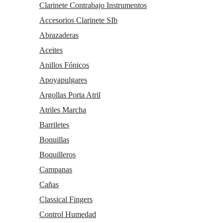
Clarinete Contrabajo Instrumentos
nuestros servicios para mejorar la experiencia de usuario, divulgar
ofertas comerciales personalizadas o realizar análisis de sus hábitos
Accesorios Clarinete SIb
de navegación. Pulse el botón para aceptarlas o “Configurar” para
poder bloquearlas.
Abrazaderas
Puede revisar toda la información y retirar su consentimiento en
Aceites
cualquier momento desde nuestra
Política de Cookies.
Anillos Fónicos
Política de cookies
Configurar
Apoyapulgares
Continuar solo con las cookies necesarias
Argollas Porta Atril
ACEPTAR Y CONTINUAR
Atriles Marcha
Barriletes
Boquillas
Boquilleros
Campanas
Cañas
Classical Fingers
Control Humedad