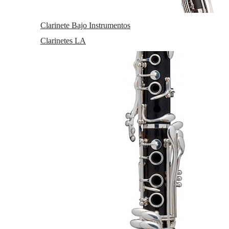
Accesorios Clarinete Mib
Accesorios Clarinete Bajo
Accesorios Clarinete Alto
Clarinete Bajo Instrumentos
Accesorios Clarinete La
Clarinetes LA
Accesorios Clarinete Contrabajo
Viento metal
Trombones
Bombardinos
Fliscornos
Tubas
Saxofones
Saxos Altos
Saxos Tenores
Saxos Soprano
Saxos Baritonos
Saxos Sopranino
Saxos Bajo
Partituras Saxo
Accesorios Saxo Alto
Accesorios Saxo Tenor
Accesorios Saxo Soprano
Accesorios Saxo Baritono
Accesorios Saxo Sopranino
Accesorios Saxo Bajo