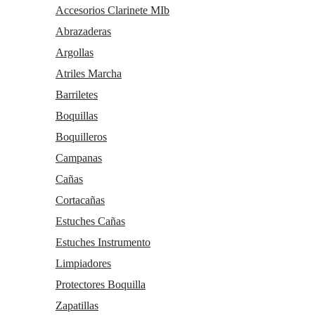
Accesorios Clarinete MIb
Abrazaderas
Argollas
Atriles Marcha
Barriletes
Boquillas
Boquilleros
Campanas
Cañas
Cortacañas
Estuches Cañas
Estuches Instrumento
Limpiadores
Protectores Boquilla
Zapatillas