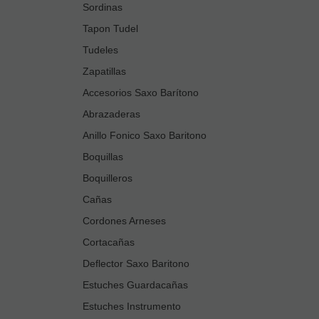
Sordinas
Tapon Tudel
Tudeles
Zapatillas
Accesorios Saxo Barítono
Abrazaderas
Anillo Fonico Saxo Baritono
Boquillas
Boquilleros
Cañas
Cordones Arneses
Cortacañas
Deflector Saxo Baritono
Estuches Guardacañas
Estuches Instrumento