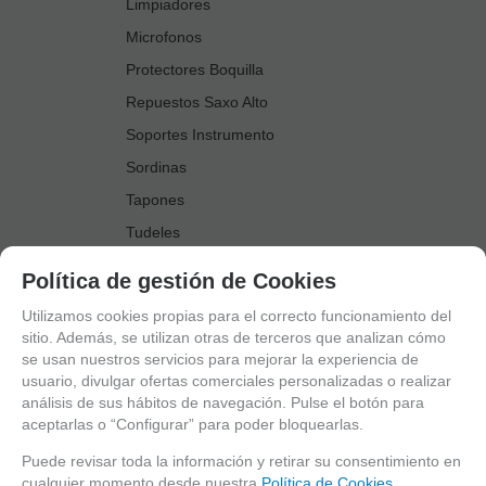
Limpiadores
Microfonos
Protectores Boquilla
Repuestos Saxo Alto
Soportes Instrumento
Sordinas
Tapones
Tudeles
Zapatillas
Política de gestión de Cookies
Accesorios Saxo Tenor
Utilizamos cookies propias para el correcto funcionamiento del
Abrazaderas
sitio. Además, se utilizan otras de terceros que analizan cómo
se usan nuestros servicios para mejorar la experiencia de
Anillo Fonico Saxo Tenor
usuario, divulgar ofertas comerciales personalizadas o realizar
Atriles Marcha
análisis de sus hábitos de navegación. Pulse el botón para
aceptarlas o “Configurar” para poder bloquearlas.
Boquillas
Boquilleros
Puede revisar toda la información y retirar su consentimiento en
cualquier momento desde nuestra
Política de Cookies.