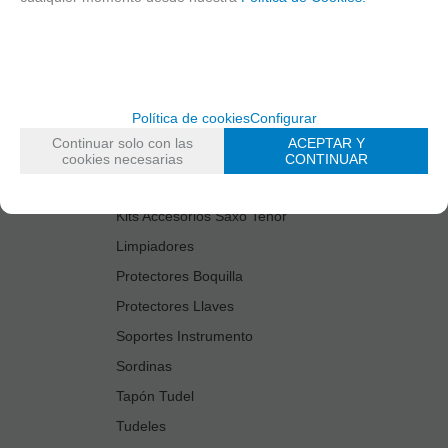
Cañas
Cordones Arneses
Cortacañas
Deflector Saxo Tenor
Política de cookies
Configurar
Estuches Guardacañas
Continuar solo con las
ACEPTAR Y
Estuches Instrumento
cookies necesarias
CONTINUAR
Fundas Boquilla/Tudel
Kits Accesorios Saxo Tenor
Limpiadores
Protectores Boquilla
Protectores Llaves
Soportes Instrumento
Sordinas
Tapón Tudel
Tudeles