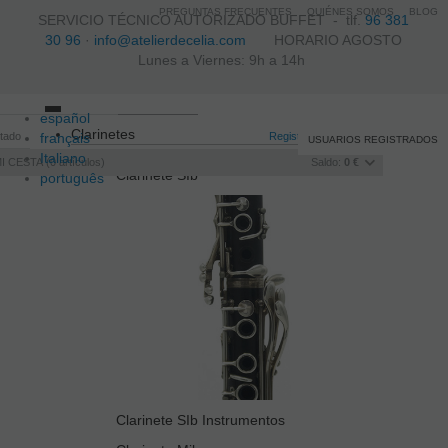
PREGUNTAS FRECUENTES
QUIÉNES SOMOS
BLOG
SERVICIO TÉCNICO AUTORIZADO BUFFET -
tlf.
96 381
30 96
·
info@atelierdecelia.com
HORARIO AGOSTO
Lunes a Viernes: 9h a 14h
español
Toggle
Clarinetes
itado
français
navigation
Registro
/
Iniciar sesión
USUARIOS REGISTRADOS
Italiano
I CESTA
0
artículos
Saldo:
0 €
Clarinete SIb
português
Clarinete SIb Instrumentos