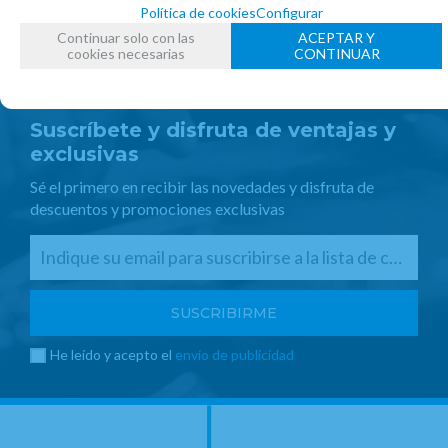
Política de cookies
Configurar
Continuar solo con las
ACEPTAR Y
cookies necesarias
CONTINUAR
Suscríbete y disfruta de ventajas y
exclusivas
Sé el primero en recibir las novedades y disfruta de
descuentos y promociones exclusivas
He leído y acepto el
envío de publicidad