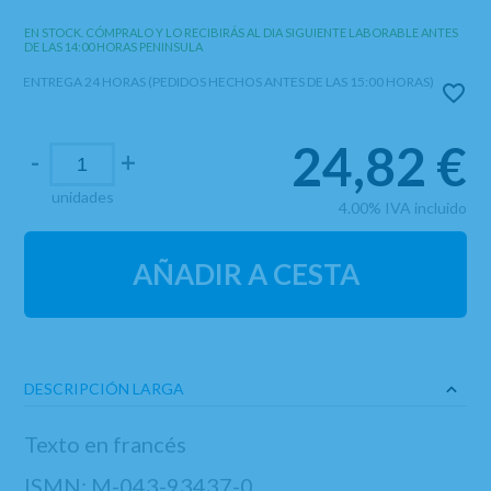
EN STOCK. CÓMPRALO Y LO RECIBIRÁS AL DIA SIGUIENTE LABORABLE ANTES
DE LAS 14:00 HORAS PENINSULA
ENTREGA 24 HORAS (PEDIDOS HECHOS ANTES DE LAS 15:00 HORAS)
24,82
€
-
+
unidades
4.00%
IVA incluido
AÑADIR A CESTA
DESCRIPCIÓN LARGA
Texto en francés
ISMN: M-043-93437-0