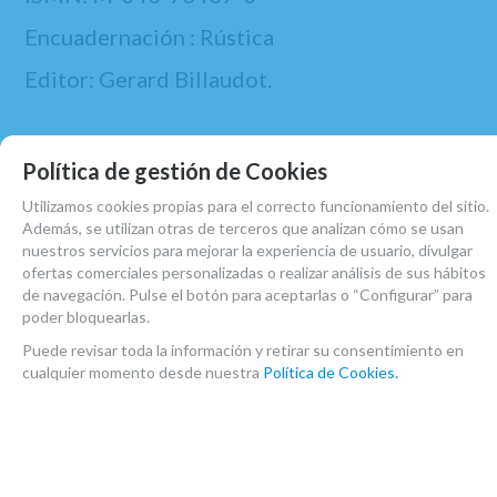
Encuadernación : Rústica
Editor: Gerard Billaudot.
Política de gestión de Cookies
MARCA
GERARD BILLAUDOT
Utilizamos cookies propias para el correcto funcionamiento del sitio.
Además, se utilizan otras de terceros que analizan cómo se usan
FAMILIAS RELACIONADAS
nuestros servicios para mejorar la experiencia de usuario, divulgar
ofertas comerciales personalizadas o realizar análisis de sus hábitos
PARTITURAS
PARTITURAS CLARINETE
de navegación. Pulse el botón para aceptarlas o “Configurar” para
METODOS CLARINETE
poder bloquearlas.
Puede revisar toda la información y retirar su consentimiento en
FECHA DE LANZAMIENTO
cualquier momento desde nuestra
Política de Cookies.
Viernes, 20 Noviembre 2020