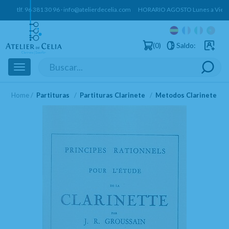
tlf.
96 381 30 96
·
info@atelierdecelia.com
HORARIO AGOSTO Lunes a Vierne
0
Saldo:
Usuarios 
Toggle
navigation
Home
Partituras
Partituras Clarinete
Metodos Clarinete