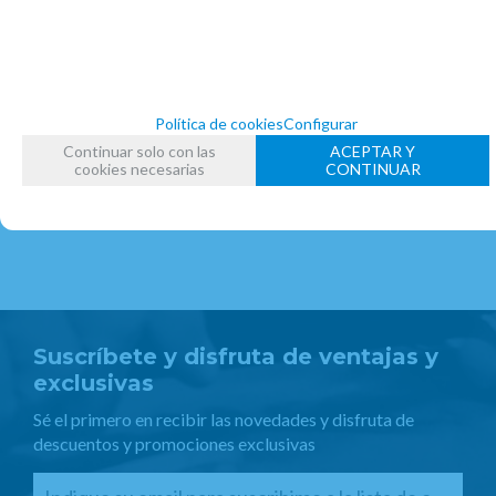
EJERCICIOS Y ESTUDIOS SAXOFÓN
FECHA DE LANZAMIENTO
Jueves, 9 Septiembre 2021
Política de cookies
Configurar
Continuar solo con las
ACEPTAR Y
cookies necesarias
CONTINUAR
Suscríbete y disfruta de ventajas y
exclusivas
Sé el primero en recibir las novedades y disfruta de
descuentos y promociones exclusivas