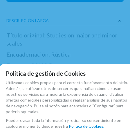
DESCRIPCIÓN LARGA
Título original: Studies on major and minor
scales
Encuadernación: Rústica
Formato: 23*30,5 cm
Política de gestión de Cookies
Editorial: Carl Fischer
Utilizamos cookies propias para el correcto funcionamiento del sitio.
Además, se utilizan otras de terceros que analizan cómo se usan
nuestros servicios para mejorar la experiencia de usuario, divulgar
ofertas comerciales personalizadas o realizar análisis de sus hábitos
MARCA
de navegación. Pulse el botón para aceptarlas o “Configurar” para
CARL FISCHER
poder bloquearlas.
FAMILIAS RELACIONADAS
Puede revisar toda la información y retirar su consentimiento en
cualquier momento desde nuestra
Política de Cookies.
PARTITURAS
PARTITURAS SAXOFÓN