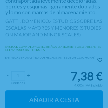
contraportada levemente decoloradas,
bordes y esquinas ligeramente doblados
y lomo con marcas de almacenamiento.
GATTI, DOMENICO.- ESTUDIOS SOBRE LAS
ESCALAS MAYORES Y MENORES (STUDIES
ON MAJOR AND MINOR SCALES)
EN STOCK. CÓMPRALO Y LO RECIBIRÁS AL DIA SIGUIENTE LABORABLE ANTES
DE LAS 14:00 HORAS PENINSULA
ENTREGA 24 HORAS (PEDIDOS HECHOS ANTES DE LAS 15:00 HORAS)
7,38
€
-
+
unidades
4.00%
IVA incluido
AÑADIR A CESTA