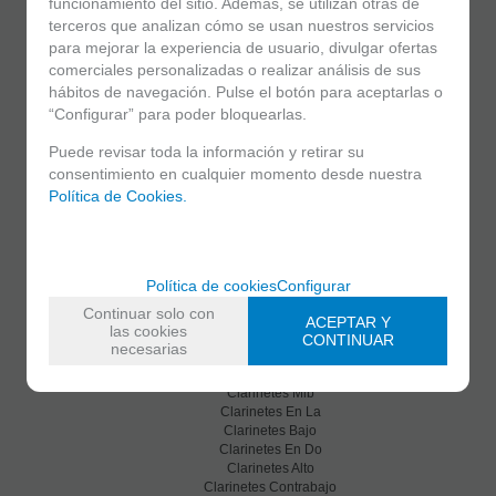
funcionamiento del sitio. Además, se utilizan otras de
terceros que analizan cómo se usan nuestros servicios
para mejorar la experiencia de usuario, divulgar ofertas
comerciales personalizadas o realizar análisis de sus
hábitos de navegación. Pulse el botón para aceptarlas o
“Configurar” para poder bloquearlas.
Puede revisar toda la información y retirar su
C/ Maria Llacer 8 Bajo - 46007 Valencia
consentimiento en cualquier momento desde nuestra
963 81 30 96
|
info@atelierdecelia.com
Política de Cookies.
Clarinetes
Viento metal
Política de cookies
Configurar
Saxofones
Dulzainas
Continuar solo con
ACEPTAR Y
Accesorios
las cookies
CONTINUAR
necesarias
Clarinetes
Clarinetes Sib
Clarinetes Mib
Clarinetes En La
Clarinetes Bajo
Clarinetes En Do
Clarinetes Alto
Clarinetes Contrabajo