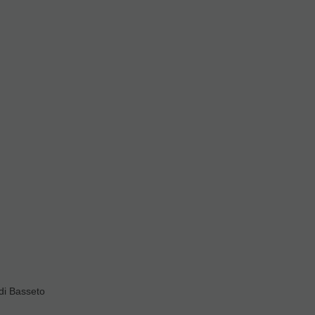
etes
Estuches Instrumento
ndar
Valorar
ivas
di Basseto