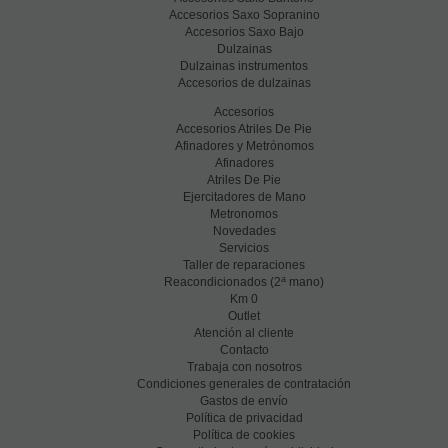
Accesorios Saxo Sopranino
Accesorios Saxo Bajo
Dulzainas
Dulzainas instrumentos
Accesorios de dulzainas
Accesorios
Accesorios Atriles De Pie
Afinadores y Metrónomos
Afinadores
Atriles De Pie
Ejercitadores de Mano
Metronomos
Novedades
Servicios
Taller de reparaciones
a
Reacondicionados (2
mano)
Km 0
Outlet
Atención al cliente
Contacto
Trabaja con nosotros
Condiciones generales de contratación
Gastos de envío
Política de privacidad
Política de cookies