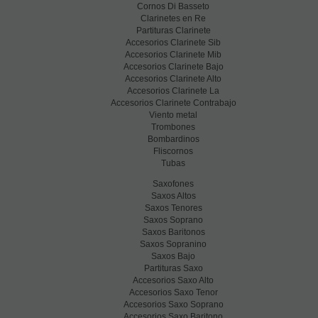
Cornos Di Basseto
Clarinetes en Re
Partituras Clarinete
Accesorios Clarinete Sib
Accesorios Clarinete Mib
Accesorios Clarinete Bajo
Accesorios Clarinete Alto
Accesorios Clarinete La
Accesorios Clarinete Contrabajo
Viento metal
Trombones
Bombardinos
Fliscornos
Tubas
Saxofones
Saxos Altos
Saxos Tenores
Saxos Soprano
Saxos Baritonos
Saxos Sopranino
Saxos Bajo
Partituras Saxo
Accesorios Saxo Alto
Accesorios Saxo Tenor
Accesorios Saxo Soprano
Accesorios Saxo Baritono