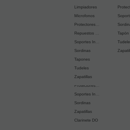
Cortacañas
Limpiadores
Microfonos
Ejercitadores de Respiración
Entrenadores Digitación
Protectores Boquilla
Sordin
Repuestos Saxo Alto
Estuches Guardacañas
Tapón 
Soportes Instrumento
Estuches Instrumento
Tudele
Sordinas
Fundas o Estuches Boquilla
Zapatil
Grasas
Tapones
Tudeles
Kits Accesorios Clarinete Sib
Limpiadores
Zapatillas
Protectores Boquilla
Soportes Instrumento
Sé 
Sordinas
Zapatillas
Clarinete DO