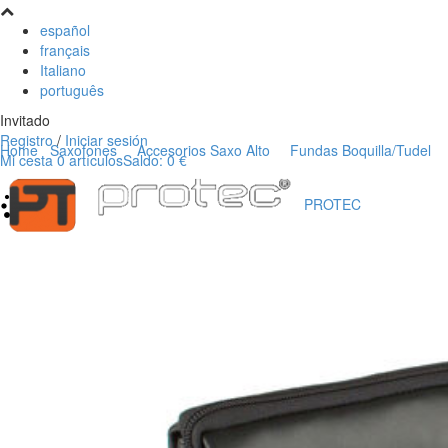
español
français
Italiano
português
Invitado
Registro
/
Iniciar sesión
Home
Saxofones
Accesorios Saxo Alto
Fundas Boquilla/Tudel
Mi cesta
0
artículos
Saldo:
0 €
PROTEC
Usuarios registrados