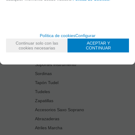
Estuches Guardacañas
Estuches Instrumento
Fundas Boquilla/Tudel
Kits Accesorios Saxo Tenor
Política de cookies
Configurar
Limpiadores
Continuar solo con las
ACEPTAR Y
Protectores Boquilla
cookies necesarias
CONTINUAR
Protectores Llaves
Soportes Instrumento
Sordinas
Tapón Tudel
Tudeles
Zapatillas
Accesorios Saxo Soprano
Abrazaderas
Atriles Marcha