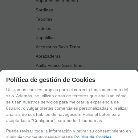
Soportes Instrumento
Sordinas
Tapones
Tudeles
Zapatillas
Accesorios Saxo Tenor
Abrazaderas
Anillo Fonico Saxo Tenor
Atriles Marcha
Política de gestión de Cookies
Boquillas
Utilizamos cookies propias para el correcto funcionamiento del
Boquilleros
sitio. Además, se utilizan otras de terceros que analizan cómo
se usan nuestros servicios para mejorar la experiencia de
Cañas
usuario, divulgar ofertas comerciales personalizadas o realizar
Cordones Arneses
análisis de sus hábitos de navegación. Pulse el botón para
aceptarlas o “Configurar” para poder bloquearlas.
Cortacañas
Deflector Saxo Tenor
Puede revisar toda la información y retirar su consentimiento en
cualquier momento desde nuestra
Política de Cookies.