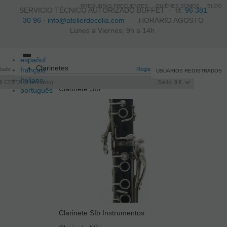
PREGUNTAS FRECUENTES
QUIÉNES SOMOS
BLOG
SERVICIO TÉCNICO AUTORIZADO BUFFET -
tlf.
96 381
30 96
·
info@atelierdecelia.com
HORARIO AGOSTO
Lunes a Viernes: 9h a 14h
español
Toggle
Clarinetes
itado
français
navigation
Registro
/
Iniciar sesión
USUARIOS REGISTRADOS
Italiano
I CESTA
0
artículos
Saldo:
0 €
Clarinete SIb
português
Clarinete SIb Instrumentos