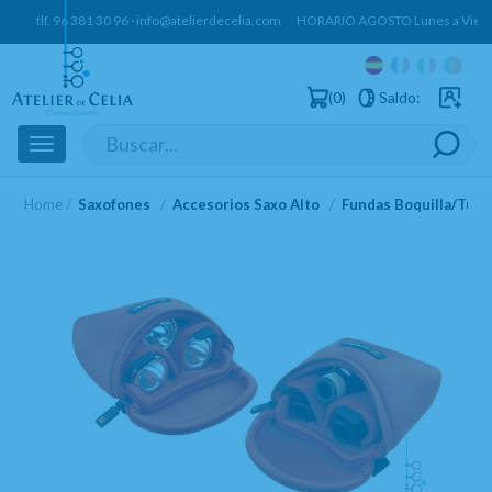
tlf.
96 381 30 96
·
info@atelierdecelia.com
HORARIO AGOSTO Lunes a Vierne
0
Saldo:
Usuarios 
Toggle
navigation
Home
Saxofones
Accesorios Saxo Alto
Fundas Boquilla/Tude