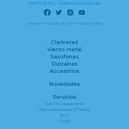
963 81 30 96
|
info@atelierdecelia.com
Preguntas frecuentes
Quiénes somos
Blog
Clarinetes
Viento metal
Saxofones
Dulzainas
Accesorios
Novedades
Servicios
Taller de reparaciones
a
Reacondicionados (2
mano)
Km 0
Outlet