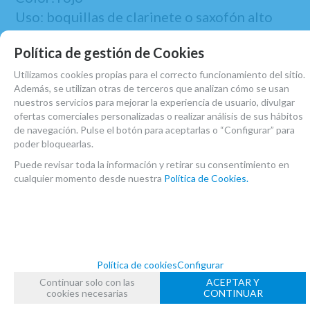
Uso: boquillas de clarinete o saxofón alto
Material: neopreno acolchado
Política de gestión de Cookies
Cierre: cremallera segura
Sujeción: parte trasera para cinturón
Utilizamos cookies propias para el correcto funcionamiento del sitio.
Además, se utilizan otras de terceros que analizan cómo se usan
Función: protección, transporte y
nuestros servicios para mejorar la experiencia de usuario, divulgar
organización
ofertas comerciales personalizadas o realizar análisis de sus hábitos
de navegación. Pulse el botón para aceptarlas o “Configurar” para
Modelo: Protec N265RX
poder bloquearlas.
Puede revisar toda la información y retirar su consentimiento en
cualquier momento desde nuestra
Política de Cookies.
MARCA
PROTEC
Política de cookies
Configurar
FAMILIAS RELACIONADAS
Continuar solo con las
ACEPTAR Y
cookies necesarias
CONTINUAR
ACCESORIOS CLARINETE SIB