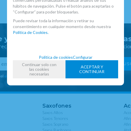
comerciales personalizadas o realizar análisis de sus
hábitos de navegación. Pulse el botón para aceptarlas o
“Configurar” para poder bloquearlas.
Puede revisar toda la información y retirar su
consentimiento en cualquier momento desde nuestra
Política de Cookies.
 y disfruta de ventajas y exclusiva
 recibir las novedades y disfruta de descuentos y promocio
Política de cookies
Configurar
Continuar solo con
ACEPTAR Y
las cookies
CONTINUAR
necesarias
 el
envío de publicidad
Saxofones
Ac
Saxos Altos
Acce
Saxos Tenores
Afi
Saxos Soprano
Afi
Saxos Baritonos
Atri