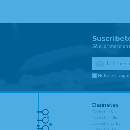
Suscríbete
Sé el primero en
He leído y acepto
Clarinetes
Clarinetes Sib
Clarinetes Mib
Clarinetes En La
Clarinetes Bajo