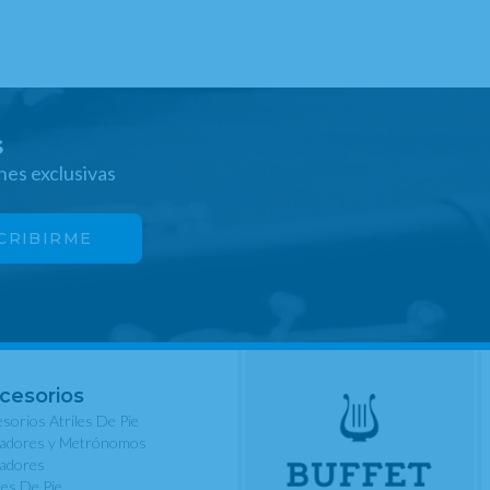
s
nes exclusivas
cesorios
sorios Atriles De Pie
nadores y Metrónomos
nadores
les De Pie