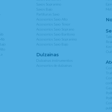
Saxos Sopranino
Eje
Saxos Bajo
Met
o
Partituras Saxo
Accesorios Saxo Alto
No
Accesorios Saxo Tenor
Accesorios Saxo Soprano
Se
Sib
Accesorios Saxo Baritono
Tall
Mib
Accesorios Saxo Sopranino
Rea
Bajo
Accesorios Saxo Bajo
Km 
Alto
Out
La
Dulzainas
Dulzainas instrumentos
At
Accesorios de dulzainas
Con
Tra
Con
con
Gas
Polí
Polí
Con
publ