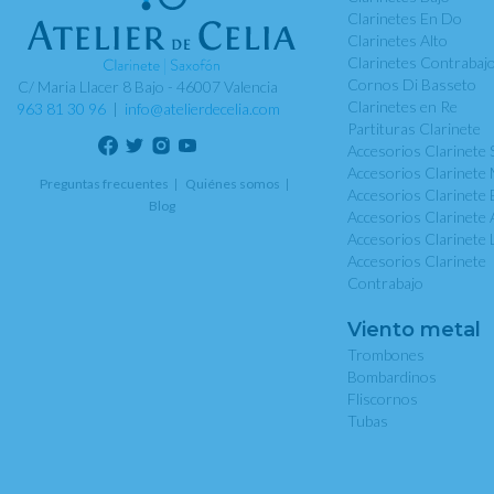
Clarinetes En Do
Clarinetes Alto
Clarinetes Contrabaj
Cornos Di Basseto
C/ Maria Llacer 8 Bajo - 46007 Valencia
Clarinetes en Re
963 81 30 96
|
info@atelierdecelia.com
Partituras Clarinete
Accesorios Clarinete 
Accesorios Clarinete 
Preguntas frecuentes
Quiénes somos
Accesorios Clarinete 
Blog
Accesorios Clarinete 
Accesorios Clarinete 
Accesorios Clarinete
Contrabajo
Viento metal
Trombones
Bombardinos
Fliscornos
Tubas