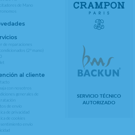
rcitadores de Mano
ronomos
vedades
rvicios
er de reparaciones
a
condicionados (2
mano)
0
let
ención al cliente
tacto
baja con nosotros
diciones generales de
SERVICIO TÉCNICO
tratación
AUTORIZADO
tos de envío
tica de privacidad
tica de cookies
sentimiento envío
icidad