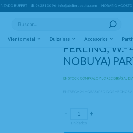
ORIZADO BUFFET -
tlf.
96 381 30 96
·
info@atelierdecelia.com
HORARIO AGOSTO Lun
 saxofón
Viento metal
Dulzainas
Accesorios
Parti
FERLING, W.-
NOBUYA) PAR
EN STOCK. CÓMPRALO Y LO RECIBIRÁS AL DI
ENTREGA 24 HORAS (PEDIDOS HECHOS AN
-
+
unidades