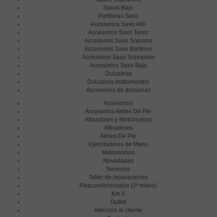
Saxos Bajo
Partituras Saxo
Accesorios Saxo Alto
Accesorios Saxo Tenor
Accesorios Saxo Soprano
Accesorios Saxo Baritono
Accesorios Saxo Sopranino
Accesorios Saxo Bajo
Dulzainas
Dulzainas instrumentos
Accesorios de dulzainas
Accesorios
Accesorios Atriles De Pie
Afinadores y Metrónomos
Afinadores
Atriles De Pie
Ejercitadores de Mano
Metronomos
Novedades
Servicios
Taller de reparaciones
a
Reacondicionados (2
mano)
Km 0
Outlet
Atención al cliente