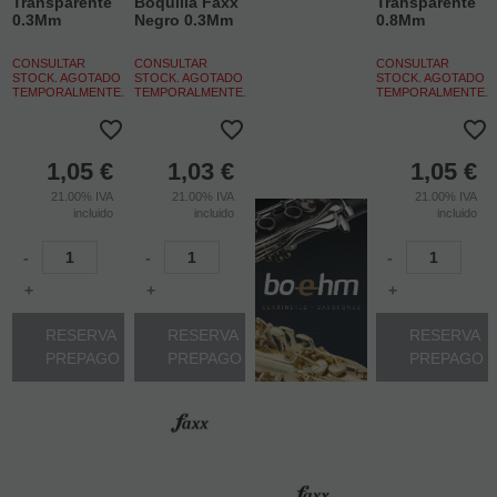
Transparente
Boquilla Faxx
Transparente
0.3Mm
Negro 0.3Mm
0.8Mm
CONSULTAR
CONSULTAR
CONSULTAR
STOCK. AGOTADO
STOCK. AGOTADO
STOCK. AGOTADO
TEMPORALMENTE.
TEMPORALMENTE.
TEMPORALMENTE.
1,05
€
1,03
€
1,05
€
21.00%
IVA
21.00%
IVA
21.00%
IVA
incluido
incluido
incluido
-
-
-
+
+
+
RESERVA
RESERVA
RESERVA
PREPAGO
PREPAGO
PREPAGO