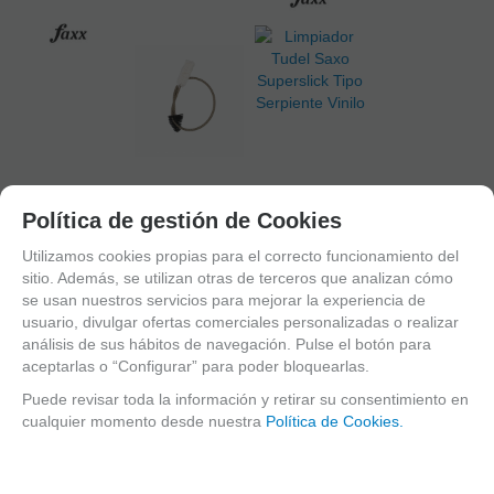
Política de gestión de Cookies
Utilizamos cookies propias para el correcto funcionamiento del
Limpiador
sitio. Además, se utilizan otras de terceros que analizan cómo
Tudel Saxo
se usan nuestros servicios para mejorar la experiencia de
Superslick
usuario, divulgar ofertas comerciales personalizadas o realizar
Tipo Serpiente
análisis de sus hábitos de navegación. Pulse el botón para
Alambre
Limpiador
Tudel Saxo
aceptarlas o “Configurar” para poder bloquearlas.
Protector Faxx
Superslick
EN STOCK.
Puede revisar toda la información y retirar su consentimiento en
De Boquilla
Tipo Serpiente
CÓMPRALO Y LO
Negro 0.8Mm
Vinilo
RECIBIRÁS AL DIA
cualquier momento desde nuestra
Política de Cookies.
SIGUIENTE
LABORABLE
CONSULTAR
ANTES DE LAS
CONSULTAR
STOCK. AGOTADO
14:00 HORAS
STOCK. AGOTADO
TEMPORALMENTE.
PENINSULA
TEMPORALMENTE.