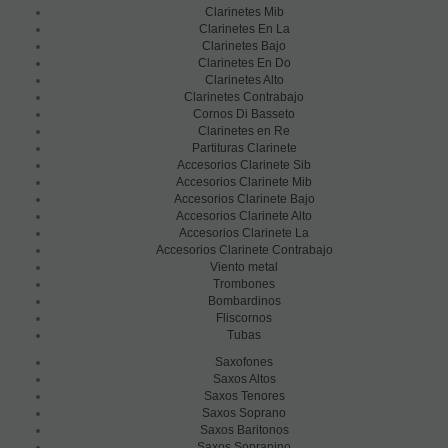
Clarinetes Mib
Clarinetes En La
Clarinetes Bajo
Clarinetes En Do
Clarinetes Alto
Clarinetes Contrabajo
Cornos Di Basseto
Clarinetes en Re
Partituras Clarinete
Accesorios Clarinete Sib
Accesorios Clarinete Mib
Accesorios Clarinete Bajo
Accesorios Clarinete Alto
Accesorios Clarinete La
Accesorios Clarinete Contrabajo
Viento metal
Trombones
Bombardinos
Fliscornos
Tubas
Saxofones
Saxos Altos
Saxos Tenores
Saxos Soprano
Saxos Baritonos
Saxos Sopranino