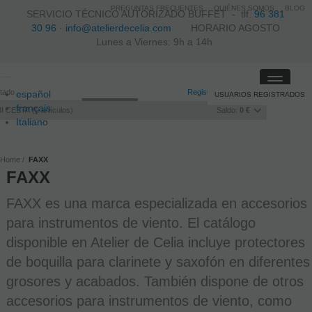
PREGUNTAS FRECUENTES
QUIÉNES SOMOS
BLOG
SERVICIO TÉCNICO AUTORIZADO BUFFET -
tlf.
96 381
30 96
·
info@atelierdecelia.com
HORARIO AGOSTO
Lunes a Viernes: 9h a 14h
Toggle
itado
Registro
/
Iniciar sesión
español
USUARIOS REGISTRADOS
navigati
français
I CESTA
0
artículos
Saldo:
0 €
Italiano
português
Home
FAXX
FAXX
FAXX es una marca especializada en accesorios
para instrumentos de viento. El catálogo
disponible en Atelier de Celia incluye protectores
de boquilla para clarinete y saxofón en diferentes
grosores y acabados. También dispone de otros
accesorios para instrumentos de viento, como