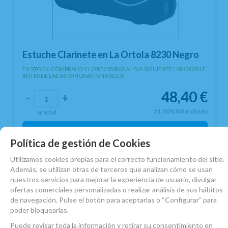
Estuche Clarinete en La Ortola 8230 Negro
EN STOCK. CÓMPRALO Y LO RECIBIRÁS AL DIA SIGUIENTE LABORABLE
ANTES DE LAS 14:00 HORAS PENINSULA
48,40
€
-
+
21.00%
IVA incluido
unidad
AÑADIR A CESTA
Política de gestión de Cookies
Utilizamos cookies propias para el correcto funcionamiento del sitio.
Además, se utilizan otras de terceros que analizan cómo se usan
nuestros servicios para mejorar la experiencia de usuario, divulgar
mostrar
1
al
2
de
2
nº prod.
ofertas comerciales personalizadas o realizar análisis de sus hábitos
de navegación. Pulse el botón para aceptarlas o “Configurar” para
poder bloquearlas.
En Atelier de Celia encontrarás
estuches
Puede revisar toda la información y retirar su consentimiento en