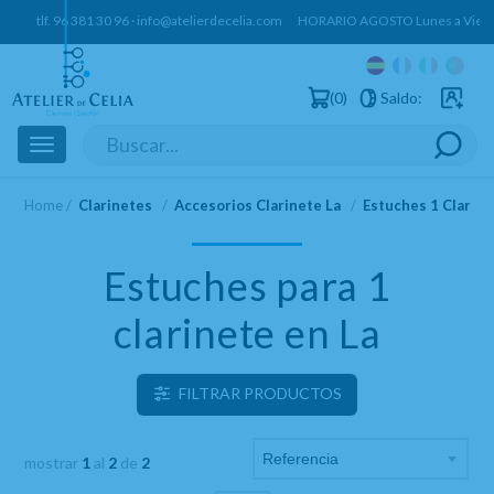
tlf.
96 381 30 96
·
info@atelierdecelia.com
HORARIO AGOSTO Lunes a Vierne
0
Saldo:
Usuarios 
Toggle
navigation
Home
Clarinetes
Accesorios Clarinete La
Estuches 1 Clarine
Estuches para 1
clarinete en La
FILTRAR PRODUCTOS
mostrar
1
al
2
de
2