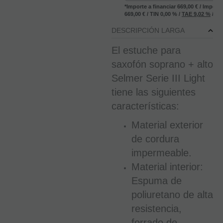
*Importe a financiar
669,00 €
/
Importe
669,00 €
/
TIN
0,00 %
/
TAE
9,02 %
/
Ve
DESCRIPCIÓN LARGA
El estuche para
saxofón soprano + alto
Selmer Serie III Light
tiene las siguientes
características:
Material exterior
de cordura
impermeable.
Material interior:
Espuma de
poliuretano de alta
resistencia,
forrado de