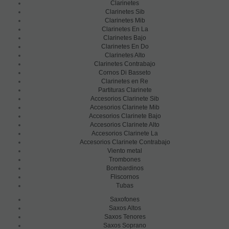
Clarinetes
Clarinetes Sib
Clarinetes Mib
Clarinetes En La
Clarinetes Bajo
Clarinetes En Do
Clarinetes Alto
Clarinetes Contrabajo
Cornos Di Basseto
Clarinetes en Re
Partituras Clarinete
Accesorios Clarinete Sib
Accesorios Clarinete Mib
Accesorios Clarinete Bajo
Accesorios Clarinete Alto
Accesorios Clarinete La
Accesorios Clarinete Contrabajo
Viento metal
Trombones
Bombardinos
Fliscornos
Tubas
Saxofones
Saxos Altos
Saxos Tenores
Saxos Soprano