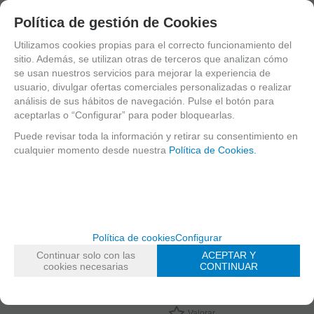
Política de gestión de Cookies
MARCA
SELMER
Utilizamos cookies propias para el correcto funcionamiento del
FAMILIAS RELACIONADAS
sitio. Además, se utilizan otras de terceros que analizan cómo
Accesorios Saxo Alto
se usan nuestros servicios para mejorar la experiencia de
Accesorios Saxo Soprano
usuario, divulgar ofertas comerciales personalizadas o realizar
análisis de sus hábitos de navegación. Pulse el botón para
Saxofones
aceptarlas o “Configurar” para poder bloquearlas.
Estuches Instrumento
Puede revisar toda la información y retirar su consentimiento en
cualquier momento desde nuestra
Política de Cookies.
Estuches Instrumento
Estuches Saxo Alto y Soprano
FECHA DE LANZAMIENTO
Miércoles, 29 Mayo 2013
Política de cookies
Configurar
Solicitar más info
Continuar solo con las
ACEPTAR Y
cookies necesarias
CONTINUAR
Recomendar
Valorar