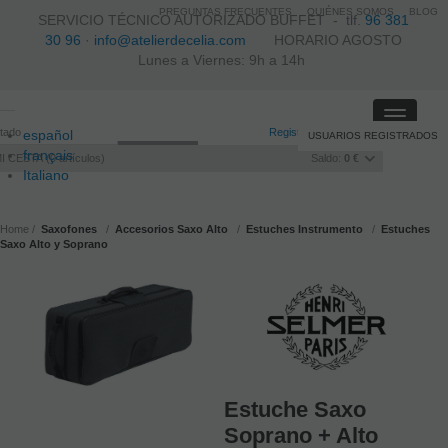
PREGUNTAS FRECUENTES
QUIÉNES SOMOS
BLOG
SERVICIO TÉCNICO AUTORIZADO BUFFET -
tlf.
96 381
30 96
·
info@atelierdecelia.com
HORARIO AGOSTO
Lunes a Viernes: 9h a 14h
Toggle
itado
Registro
/
Iniciar sesión
español
USUARIOS REGISTRADOS
navigati
français
I CESTA
0
artículos
Saldo:
0 €
Italiano
português
Home
Saxofones
Accesorios Saxo Alto
Estuches Instrumento
Estuches
Saxo Alto y Soprano
Estuche Saxo
Soprano + Alto