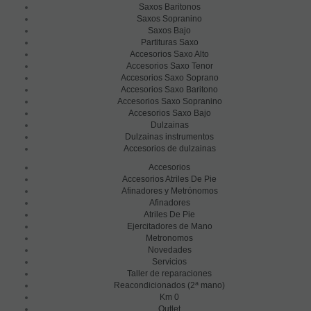
Saxos Baritonos
Saxos Sopranino
Saxos Bajo
Partituras Saxo
Accesorios Saxo Alto
Accesorios Saxo Tenor
Accesorios Saxo Soprano
Accesorios Saxo Baritono
Accesorios Saxo Sopranino
Accesorios Saxo Bajo
Dulzainas
Dulzainas instrumentos
Accesorios de dulzainas
Accesorios
Accesorios Atriles De Pie
Afinadores y Metrónomos
Afinadores
Atriles De Pie
Ejercitadores de Mano
Metronomos
Novedades
Servicios
Taller de reparaciones
a
Reacondicionados (2
mano)
Km 0
Outlet