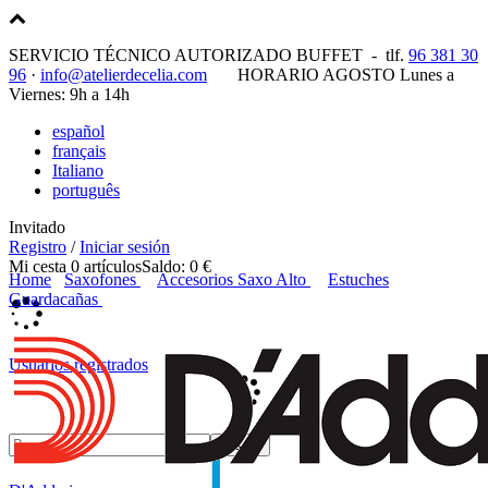
SERVICIO TÉCNICO AUTORIZADO BUFFET -
tlf.
96 381 30
96
·
info@atelierdecelia.com
HORARIO AGOSTO Lunes a
Viernes: 9h a 14h
español
français
Italiano
português
Invitado
Registro
/
Iniciar sesión
Mi cesta
0
artículos
Saldo:
0 €
Home
Saxofones
Accesorios Saxo Alto
Estuches
Guardacañas
Usuarios registrados