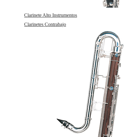
Clarinetes
Clarinetes Sib
Clarinetes Mib
Clarinete Alto Instrumentos
Clarinetes En La
Clarinetes Bajo
Clarinetes Contrabajo
Clarinetes En Do
Clarinetes Alto
Clarinetes Contrabajo
Cornos Di Basseto
Clarinetes en Re
Partituras Clarinete
Accesorios Clarinete Sib
Accesorios Clarinete Mib
Accesorios Clarinete Bajo
Accesorios Clarinete Alto
Accesorios Clarinete La
Accesorios Clarinete Contrabajo
Viento metal
Trombones
Bombardinos
Fliscornos
Tubas
Saxofones
Saxos Altos