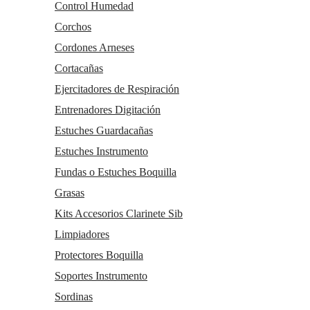
Taller de reparaciones
Control Humedad
a
Reacondicionados (2
mano)
Corchos
Km 0
Outlet
Cordones Arneses
Atención al cliente
Cortacañas
Contacto
Trabaja con nosotros
Ejercitadores de Respiración
Condiciones generales de contratación
Gastos de envío
Entrenadores Digitación
Política de privacidad
Estuches Guardacañas
Política de cookies
Consentimiento envío publicidad
Estuches Instrumento
Fundas o Estuches Boquilla
Grasas
Kits Accesorios Clarinete Sib
Limpiadores
Protectores Boquilla
Soportes Instrumento
Sordinas