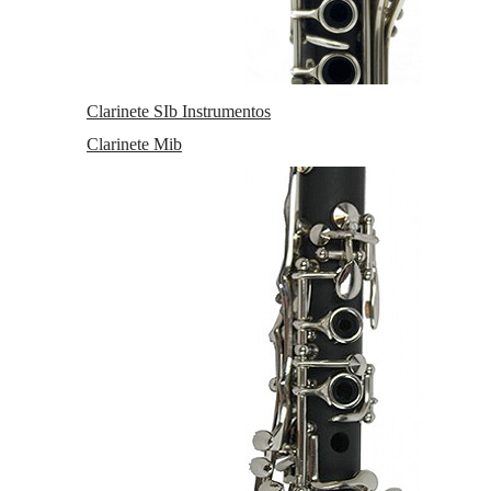
Sib, Saxofón Soprano y/o Alto. Obtiene cuatro
ranuras donde poder colocar estas cañas
fabricadas de tal forma que impidan la
deformación de la misma.
Clarinete SIb Instrumentos
Compatible con las cañas Légère para clarinete
Sib Signature Corte Europeo.
Clarinete Mib
En
Atelier de Celia
disponemos de este
llamativo
Reed Guard
también en color
Azul
,
Verde
,
Purpura
y
Rojo
.
Marca
D'Addario
Familias relacionadas
Accesorios Clarinete Sib
Accesorios Saxo Alto
Clarinetes
Saxofones
Estuches Guardacañas
Estuches Guardacañas