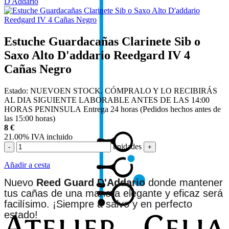
D'Addario
Estuche Guardacañas Clarinete Sib o
Saxo Alto D'addario Reedgard IV 4
Cañas Negro
Estado:
NUEVO
EN STOCK. CÓMPRALO Y LO RECIBIRÁS
AL DIA SIGUIENTE LABORABLE ANTES DE LAS 14:00
HORAS PENINSULA
Entrega 24 horas (Pedidos hechos antes de
las 15:00 horas)
8
€
21.00%
IVA incluido
unidades
-
+
Añadir a cesta
Nuevo
Reed Guard D'Addario
donde mantener
tus cañas de una manera elegante y eficaz será
facilísimo. ¡Siempre a salvo y en perfecto
estado!