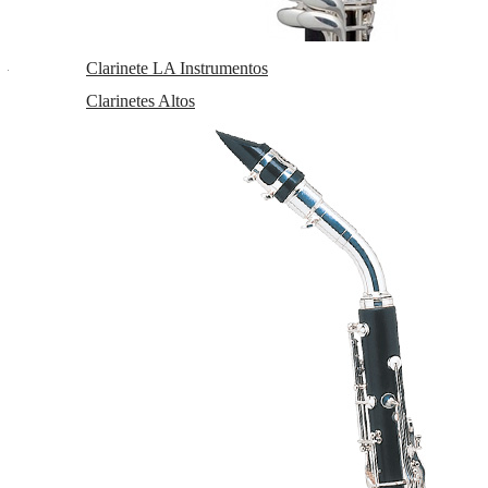
Sé el primero en recibir las novedades y disfruta de descuentos y
promociones exclusivas
Clarinete LA Instrumentos
Clarinetes Altos
He leído y acepto el
envío de publicidad
C/ Maria Llacer 8 Bajo - 46007 Valencia
963 81 30 96
|
info@atelierdecelia.com
Preguntas frecuentes
Quiénes somos
Blog
Clarinetes
Viento metal
Saxofones
Dulzainas
Accesorios