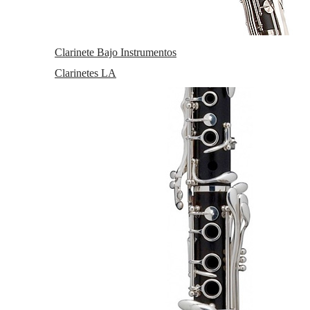
GONZALEZ
Clarinete Bajo Instrumentos
Clarinetes LA
Caña Saxo Soprano Gonzalez RC 4 1/2
Puedes adquirir las
cañas por unidades sueltas
EN STOCK. CÓMPRALO Y LO
RECIBIRÁS AL DIA SIGUIENTE LABORABLE ANTES
DE LAS 14:00 HORAS PENINSULA
1,80
€
21.00%
IVA incluido
unidad
-
+
Añadir a cesta
Suscríbete y disfruta de ventajas y exclusivas