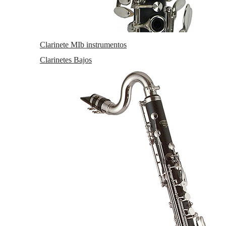
Fecha de lanzamiento
Viernes, 27 Noviembre 2015
Clarinete MIb instrumentos
Valoración global:
5
sobre 5
Clarinetes Bajos
1
valoraciones
José Manuel
Todo perfecto, envío muy rapido
5
/
5
Solicitar más info
Recomendar
Valorar
Relacionados