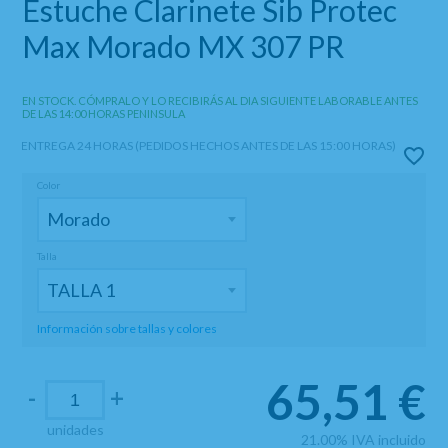
Estuche Clarinete Sib Protec
Max Morado MX 307 PR
EN STOCK. CÓMPRALO Y LO RECIBIRÁS AL DIA SIGUIENTE LABORABLE ANTES
DE LAS 14:00 HORAS PENINSULA
ENTREGA 24 HORAS (PEDIDOS HECHOS ANTES DE LAS 15:00 HORAS)
Color
Talla
Información sobre tallas y colores
65,51
€
-
+
unidades
21.00%
IVA incluido