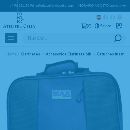
tlf.
96 381 30 96
·
info@atelierdecelia.com
HORARIO AGOSTO Lunes a Vierne
0
Saldo:
Usuarios 
Toggle
navigation
Home
Clarinetes
Accesorios Clarinete Sib
Estuches Instru