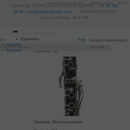
PREGUNTAS FRECUENTES
QUIÉNES SOMOS
BLOG
SERVICIO TÉCNICO AUTORIZADO BUFFET -
tlf.
96 381
30 96
·
info@atelierdecelia.com
HORARIO AGOSTO
Lunes a Viernes: 9h a 14h
Toggle
Clarinetes
itado
navigation
Registro
/
Iniciar sesión
USUARIOS REGISTRADOS
español
I CESTA
0
artículos
Saldo:
0 €
français
Clarinete SIb
Italiano
português
Clarinete SIb Instrumentos