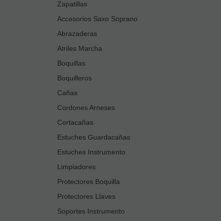
diferentes opciones o servicios que en ella existan, incluyendo
Zapatillas
aquellas que se utilizan para permitir la gestión y operativa de la
Accesorios Saxo Soprano
página web y habilitar sus funciones y servicios, como, por
ejemplo, controlar el tráfico y la comunicación de datos,
Abrazaderas
identificar la sesión, acceder a partes de acceso restringido,
Atriles Marcha
recordar los elementos que integran un pedido, realizar el
proceso de compra de un pedido, gestionar el pago, controlar el
Boquillas
fraude vinculado a la seguridad del servicio, realizar la solicitud
Boquilleros
de inscripción o participación en un evento, utilizar elementos
de seguridad durante la navegación, almacenar contenidos
Cañas
para la difusión de vídeos o sonido, habilitar contenidos
Cordones Arneses
dinámicos o compartir contenidos a través de redes sociales.
Cortacañas
Cookies de análisis
Estuches Guardacañas
Son aquellas que permiten al responsable de las mismas el
seguimiento y análisis del comportamiento de los usuarios de
Estuches Instrumento
los sitios web a los que están vinculadas, incluida la
Limpiadores
cuantificación de los impactos de los anuncios. La información
recogida mediante este tipo de cookies se utiliza en la medición
Protectores Boquilla
de la actividad de los sitios web, aplicación o plataforma, con el
Protectores Llaves
fin de introducir mejoras en función del análisis de los datos de
uso que hacen los usuarios del servicio.
Soportes Instrumento