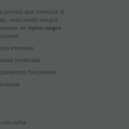
te preciso que minimiza el
to, reduciendo riesgos
 exterior en
nylon negro
rciona:
 uso intensivo
medad moderada
azamientos frecuentes
fesional
a con caña