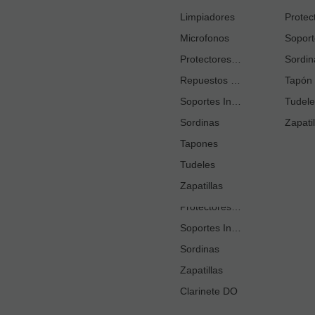
Cortacañas
Limpiadores
Microfonos
Ejercitadores de Respiración
Entrenadores Digitación
Protectores Boquilla
Sordin
Repuestos Saxo Alto
Estuches Guardacañas
Tapón 
Soportes Instrumento
Estuches Instrumento
Tudele
Sordinas
Fundas o Estuches Boquilla
Zapatil
Grasas
Tapones
Tudeles
Kits Accesorios Clarinete Sib
Limpiadores
Zapatillas
Protectores Boquilla
Soportes Instrumento
Sordinas
Zapatillas
Clarinete DO