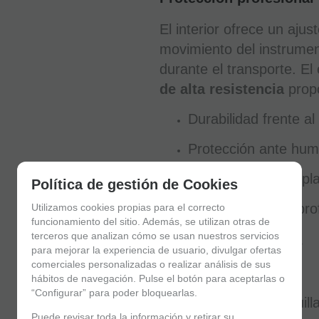
El interior ofrece un ajus
movimiento del instrumen
durante el transporte. El
de alta resistencia
propo
Durabilidad frente al
Protección ante hu
Ligereza para despl
Política de gestión de Cookies
Estética sobria y pro
Utilizamos cookies propias para el correcto
funcionamiento del sitio. Además, se utilizan otras de
terceros que analizan cómo se usan nuestros servicios
Accesorios incluidos
para mejorar la experiencia de usuario, divulgar ofertas
comerciales personalizadas o realizar análisis de sus
El estuche incluye:
hábitos de navegación. Pulse el botón para aceptarlas o
“Configurar” para poder bloquearlas.
1 funda para boquill
Puede revisar toda la información y retirar su