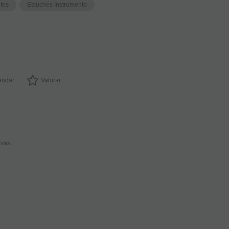
etes
Estuches Instrumento
ndar
Valorar
ivas