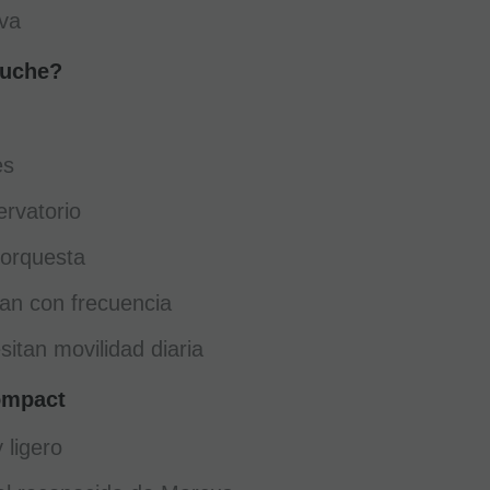
iva
tuche?
es
ervatorio
 orquesta
jan con frecuencia
itan movilidad diaria
ompact
 ligero