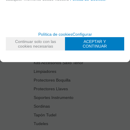
Cañas
Cordones Arneses
Cortacañas
Deflector Saxo Tenor
Política de cookies
Configurar
Estuches Guardacañas
Continuar solo con las
ACEPTAR Y
Estuches Instrumento
cookies necesarias
CONTINUAR
Fundas Boquilla/Tudel
Kits Accesorios Saxo Tenor
Limpiadores
Protectores Boquilla
Protectores Llaves
Soportes Instrumento
Sordinas
Tapón Tudel
Tudeles