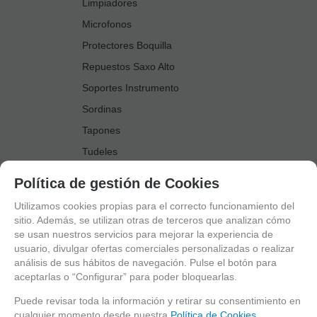
Limpiadores
Microfonos
Protectores Boquilla
Repuestos Saxo Alto
Soportes Instrumento
Sordinas
Tapones
Tudeles
Zapatillas
Política de gestión de Cookies
Accesorios Saxo Tenor
Utilizamos cookies propias para el correcto funcionamiento del
Abrazaderas
sitio. Además, se utilizan otras de terceros que analizan cómo
se usan nuestros servicios para mejorar la experiencia de
Anillo Fonico Saxo Tenor
usuario, divulgar ofertas comerciales personalizadas o realizar
Atriles Marcha
análisis de sus hábitos de navegación. Pulse el botón para
aceptarlas o “Configurar” para poder bloquearlas.
Boquillas
Boquilleros
Puede revisar toda la información y retirar su consentimiento en
cualquier momento desde nuestra
Política de Cookies.