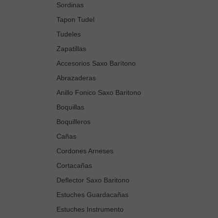
Sordinas
Tapon Tudel
Tudeles
Zapatillas
Accesorios Saxo Barítono
Abrazaderas
Anillo Fonico Saxo Baritono
Boquillas
Boquilleros
Cañas
Cordones Arneses
Cortacañas
Deflector Saxo Baritono
Estuches Guardacañas
Estuches Instrumento