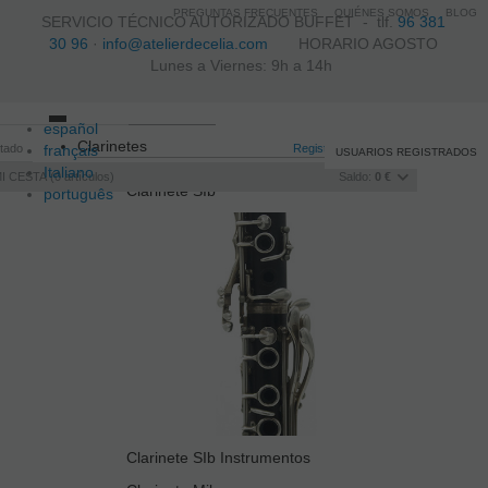
PREGUNTAS FRECUENTES
QUIÉNES SOMOS
BLOG
SERVICIO TÉCNICO AUTORIZADO BUFFET -
tlf.
96 381
30 96
·
info@atelierdecelia.com
HORARIO AGOSTO
Lunes a Viernes: 9h a 14h
español
Toggle
Clarinetes
itado
français
navigation
Registro
/
Iniciar sesión
USUARIOS REGISTRADOS
Italiano
I CESTA
0
artículos
Saldo:
0 €
Clarinete SIb
português
Clarinete SIb Instrumentos