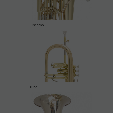
Fliscorno
Tuba