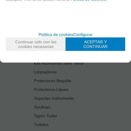
Cañas
Cordones Arneses
Cortacañas
Deflector Saxo Tenor
Política de cookies
Configurar
Estuches Guardacañas
Continuar solo con las
ACEPTAR Y
Estuches Instrumento
cookies necesarias
CONTINUAR
Fundas Boquilla/Tudel
Kits Accesorios Saxo Tenor
Limpiadores
Protectores Boquilla
Protectores Llaves
Soportes Instrumento
Sordinas
Tapón Tudel
Tudeles