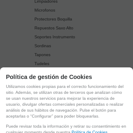
Limpiadores
Microfonos
Protectores Boquilla
Repuestos Saxo Alto
Soportes Instrumento
Sordinas
Tapones
Tudeles
Zapatillas
Política de gestión de Cookies
Accesorios Saxo Tenor
Utilizamos cookies propias para el correcto funcionamiento del
Abrazaderas
sitio. Además, se utilizan otras de terceros que analizan cómo
se usan nuestros servicios para mejorar la experiencia de
Anillo Fonico Saxo Tenor
usuario, divulgar ofertas comerciales personalizadas o realizar
Atriles Marcha
análisis de sus hábitos de navegación. Pulse el botón para
aceptarlas o “Configurar” para poder bloquearlas.
Boquillas
Boquilleros
Puede revisar toda la información y retirar su consentimiento en
cualquier momento desde nuestra
Política de Cookies.