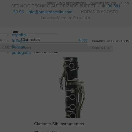
PREGUNTAS FRECUENTES
QUIÉNES SOMOS
BLOG
SERVICIO TÉCNICO AUTORIZADO BUFFET -
tlf.
96 381
30 96
·
info@atelierdecelia.com
HORARIO AGOSTO
Lunes a Viernes: 9h a 14h
español
Toggle
Clarinetes
itado
français
navigation
Registro
/
Iniciar sesión
USUARIOS REGISTRADOS
Italiano
I CESTA
0
artículos
Saldo:
0 €
Clarinete SIb
português
Clarinete SIb Instrumentos