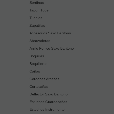
Sordinas
Tapon Tudel
Tudeles
Zapatillas
Accesorios Saxo Barítono
Abrazaderas
Anillo Fonico Saxo Baritono
Boquillas
Boquilleros
Cañas
Cordones Arneses
Cortacañas
Deflector Saxo Baritono
Estuches Guardacañas
Estuches Instrumento