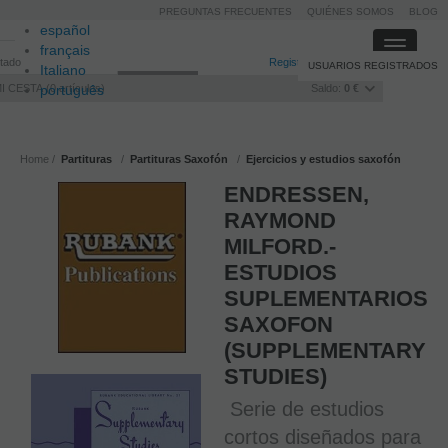
PREGUNTAS FRECUENTES
QUIÉNES SOMOS
BLOG
español
Toggle
français
itado
Registro
/
Iniciar sesión
USUARIOS REGISTRADOS
navigati
Italiano
I CESTA
português
0
artículos
Saldo:
0 €
Home
Partituras
Partituras Saxofón
Ejercicios y estudios saxofón
ENDRESSEN,
RAYMOND
MILFORD.-
ESTUDIOS
SUPLEMENTARIOS
SAXOFON
(SUPPLEMENTARY
STUDIES)
Serie de estudios
cortos diseñados para