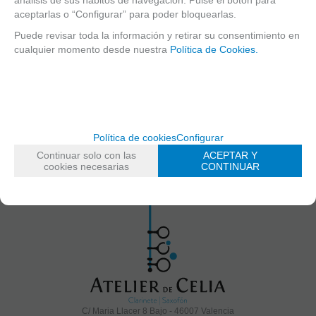
aceptarlas o “Configurar” para poder bloquearlas.
Solicitar más info
Recomendar
Valorar
Puede revisar toda la información y retirar su consentimiento en
cualquier momento desde nuestra
Política de Cookies.
Suscríbete y disfruta de ventajas y
exclusivas
Sé el primero en recibir las novedades y disfruta de descuentos y promociones
Política de cookies
Configurar
exclusivas
Continuar solo con las
ACEPTAR Y
cookies necesarias
CONTINUAR
He leído y acepto el
envío de publicidad
C/ Maria Llacer 8 Bajo - 46007 Valencia