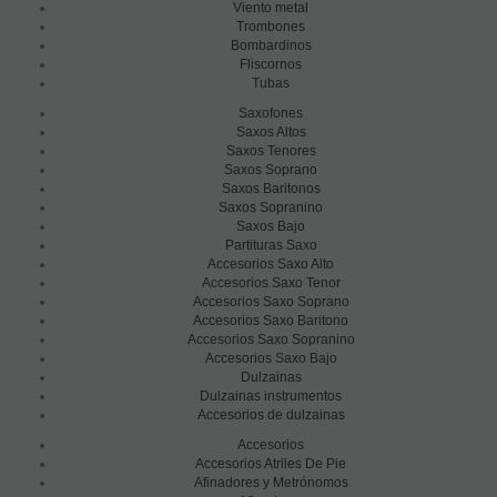
Viento metal
Trombones
Bombardinos
Fliscornos
Tubas
Saxofones
Saxos Altos
Saxos Tenores
Saxos Soprano
Saxos Baritonos
Saxos Sopranino
Saxos Bajo
Partituras Saxo
Accesorios Saxo Alto
Accesorios Saxo Tenor
Accesorios Saxo Soprano
Accesorios Saxo Baritono
Accesorios Saxo Sopranino
Accesorios Saxo Bajo
Dulzainas
Dulzainas instrumentos
Accesorios de dulzainas
Accesorios
Accesorios Atriles De Pie
Afinadores y Metrónomos