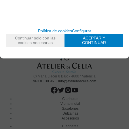
Sé el primero en recibir las novedades y disfruta de descuentos y promociones
exclusivas
He leído y acepto el
envío de publicidad
Política de cookies
Configurar
Continuar solo con las
ACEPTAR Y
cookies necesarias
CONTINUAR
C/ Maria Llacer 8 Bajo - 46007 Valencia
963 81 30 96
|
info@atelierdecelia.com
Clarinetes
Viento metal
Saxofones
Dulzainas
Accesorios
Clarinetes