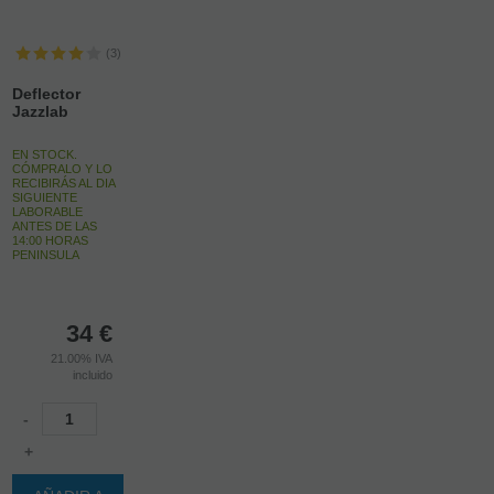
(3)
Deflector
Jazzlab
EN STOCK.
CÓMPRALO Y LO
RECIBIRÁS AL DIA
SIGUIENTE
LABORABLE
ANTES DE LAS
14:00 HORAS
PENINSULA
34
€
21.00%
IVA
incluido
-
+