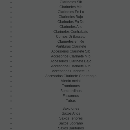
Clarinetes Sib
Clarinetes Mib
Clarinetes En La
Clarinetes Bajo
Clarinetes En Do
Clarinetes Alto
Clarinetes Contrabajo
Cornos Di Basseto
Clarinetes en Re
Partituras Clarinete
Accesorios Clarinete Sib
Accesorios Clarinete Mib
Accesorios Clarinete Bajo
Accesorios Clarinete Alto
Accesorios Clarinete La
Accesorios Clarinete Contrabajo
Viento metal
Trombones
Bombardinos
Fliscornos
Tubas
Saxofones
Saxos Altos
Saxos Tenores
Saxos Soprano
Saxos Baritonos