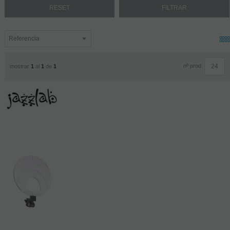
nº prod.
mostrar
1
al
1
de
1