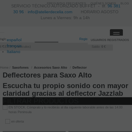
PREGUNTAS FRECUENTES
QUIÉNES SOMOS
BLOG
SERVICIO TÉCNICO AUTORIZADO BUFFET -
tlf.
96 381
30 96
·
info@atelierdecelia.com
HORARIO AGOSTO
Lunes a Viernes: 9h a 14h
Toggle
itado
Registro
/
Iniciar sesión
español
USUARIOS REGISTRADOS
navigati
français
I CESTA
0
artículos
Saldo:
0 €
Italiano
português
Home
Saxofones
Accesorios Saxo Alto
Deflector
Deflectores para Saxo Alto
Escucha tu propio sonido con mayor
claridad gracias al deflector Jazzlab
FILTRAR PRODUCTOS
EN STOCK. Cómpralo y lo recibirás al dia siguiente laborable antes de las 14:00
horas Peninsula
en oferta