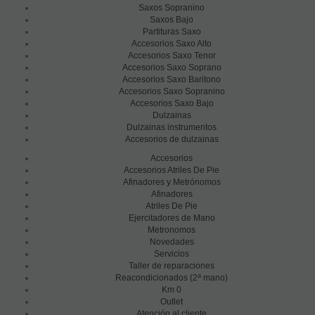
Saxos Sopranino
Saxos Bajo
Partituras Saxo
Accesorios Saxo Alto
Accesorios Saxo Tenor
Accesorios Saxo Soprano
Accesorios Saxo Baritono
Accesorios Saxo Sopranino
Accesorios Saxo Bajo
Dulzainas
Dulzainas instrumentos
Accesorios de dulzainas
Accesorios
Accesorios Atriles De Pie
Afinadores y Metrónomos
Afinadores
Atriles De Pie
Ejercitadores de Mano
Metronomos
Novedades
Servicios
Taller de reparaciones
a
Reacondicionados (2
mano)
Km 0
Outlet
Atención al cliente