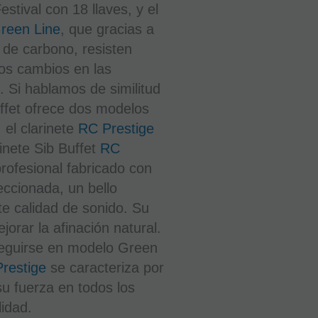
AL DIA
tival con 18 llaves, y el
SIGUIENTE
LABORABLE
Green Line
, que gracias a
ANTES DE
LAS 14:00
a de carbono, resisten
HORAS
PENINSULA
os cambios en las
. Si hablamos de similitud
5.325
uffet ofrece dos modelos
€
 el clarinete
RC Prestige
21.00%
IVA
rinete Sib Buffet
RC
incluido
profesional fabricado con
-
eccionada, un bello
e calidad de sonido. Su
orar la afinación natural.
+
eguirse en modelo Green
AÑADIR
restige
se caracteriza por
A
CESTA
su fuerza en todos los
lidad.