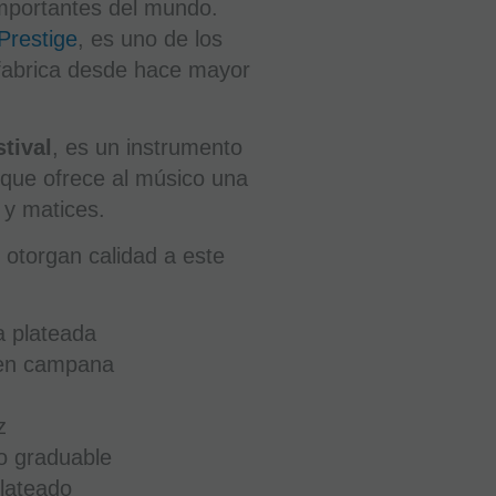
importantes del mundo.
PENINSULA
Prestige
, es uno de los
 fabrica desde hace mayor
6.999
€
stival
, es un instrumento
21.00%
IVA
incluido
 que ofrece al músico una
 y matices.
-
 otorgan calidad a este
+
AÑADIR
a plateada
A
 en campana
CESTA
z
o graduable
plateado