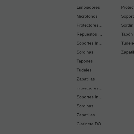
Cortacañas
Limpiadores
Microfonos
Ejercitadores de Respiración
Entrenadores Digitación
Protectores Boquilla
Sordin
Repuestos Saxo Alto
Estuches Guardacañas
Tapón 
Soportes Instrumento
Estuches Instrumento
Tudele
Sordinas
Fundas o Estuches Boquilla
Zapatil
Grasas
Tapones
Tudeles
Kits Accesorios Clarinete Sib
Limpiadores
Zapatillas
Protectores Boquilla
Soportes Instrumento
Sordinas
Zapatillas
Clarinete DO