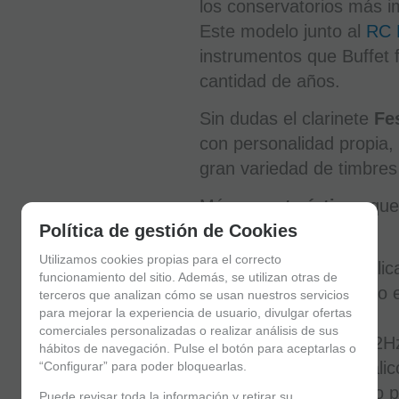
los conservatorios más 
Este modelo junto al
RC 
instrumentos que Buffet
cantidad de años.
Sin dudas el clarinete
Fe
con personalidad propia,
gran variedad de timbres
Más
características
que
Política de gestión de Cookies
Clarinete:
Utilizamos cookies propias para el correcto
Abrazadera: Metálic
funcionamiento del sitio. Además, se utilizan otras de
Aro de metal sólido
terceros que analizan cómo se usan nuestros servicios
para mejorar la experiencia de usuario, divulgar ofertas
Tonalidad: Sib
comerciales personalizadas o realizar análisis de sus
Afinación: 440-442H
hábitos de navegación. Pulse el botón para aceptarlas o
Apoyapulgar metálic
“Configurar” para poder bloquearlas.
Boquillero metálico 
Puede revisar toda la información y retirar su