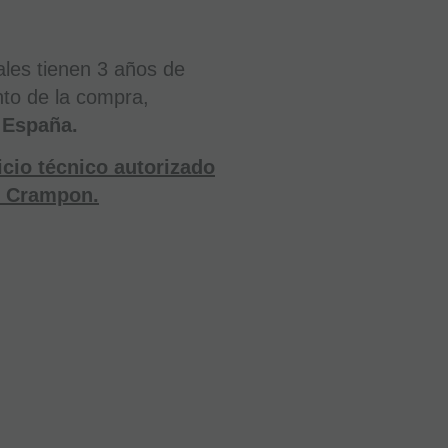
les tienen 3 años de
to de la compra,
 España.
vicio técnico autorizado
t Crampon.
(1)
Clarinete