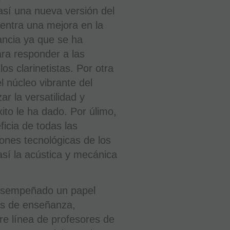
así una nueva versión del
entra una mejora en la
ancia ya que se ha
ara responder a las
os clarinetistas. Por otra
l núcleo vibrante del
ar la versatilidad y
Clarinete
Sib
xito le ha dado. Por úlimo,
Buffet
Tosca
ficia de todas las
BC1150L-
iones tecnológicas de los
2-
0
sí la acústica y mecánica
EN STOCK.
CÓMPRALO
Y LO
desempeñado un papel
RECIBIRÁS
AL DIA
SIGUIENTE
os de enseñanza,
LABORABLE
ANTES DE
e línea de profesores de
LAS 14:00
HORAS