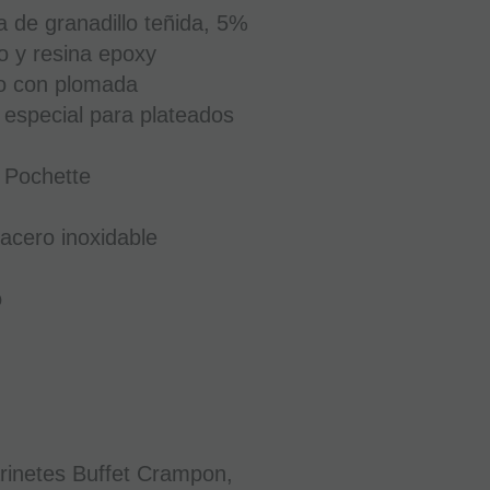
de granadillo teñida, 5%
to y resina epoxy
o con plomada
especial para plateados
o Pochette
acero inoxidable
Clarinete
Sib
o
Buffet
RC
Prestige
Llave
Mib
BC1108L
EN STOCK.
CÓMPRALO
Y LO
rinetes Buffet Crampon,
RECIBIRÁS