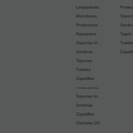
Cortacañas
Limpiadores
Microfonos
Ejercitadores de Respiración
Entrenadores Digitación
Protectores Boquilla
Sordin
Repuestos Saxo Alto
Estuches Guardacañas
Tapón 
Soportes Instrumento
Estuches Instrumento
Tudele
Sordinas
Fundas o Estuches Boquilla
Zapatil
Grasas
Tapones
Tudeles
Kits Accesorios Clarinete Sib
Limpiadores
Zapatillas
Protectores Boquilla
Soportes Instrumento
Sordinas
Zapatillas
Clarinete DO