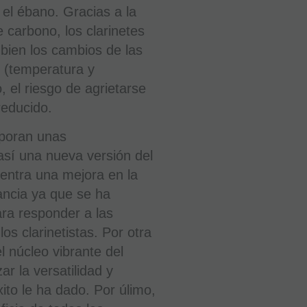
 el ébano. Gracias a la
e carbono, los clarinetes
bien los cambios de las
 (temperatura y
el riesgo de agrietarse
reducido.
oporan unas
así una nueva versión del
entra una mejora en la
ancia ya que se ha
Clarinete
Sib
ara responder a las
Buffet
Tosca
os clarinetistas. Por otra
BC1150L-
l núcleo vibrante del
2-
0
ar la versatilidad y
xito le ha dado. Por úlimo,
EN STOCK.
CÓMPRALO
Y LO