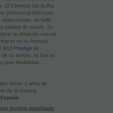
AÑADIR
e
. El Clarinete Sib Buffet
A
CESTA
te profesional fabricado
 seleccionada, un bello
e calidad de sonido. Su
orar la afinación natural.
trarse en su formato
te
R13 Prestige
se
a de su sonido, su fuerza
u gran flexibilidad.
les tienen 3 años de
to de la compra,
 España.
Clarinete
La
vicio técnico autorizado
Buffet