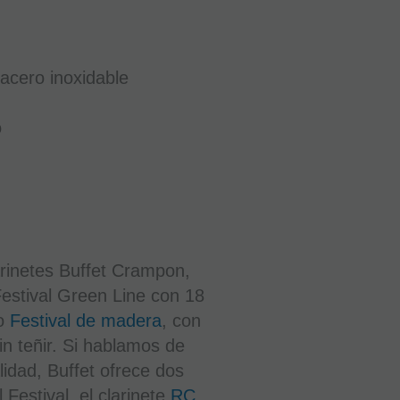
BC1108L
EN STOCK.
CÓMPRALO
Y LO
RECIBIRÁS
acero inoxidable
AL DIA
SIGUIENTE
LABORABLE
ANTES DE
o
LAS 14:00
HORAS
PENINSULA
5.325
€
21.00%
IVA
rinetes Buffet Crampon,
incluido
estival Green Line con 18
-
lo
Festival de madera
, con
in teñir. Si hablamos de
+
alidad, Buffet ofrece dos
Festival, el clarinete
RC