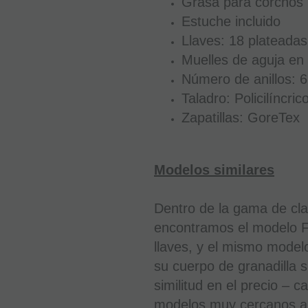
Grasa para corchos
Estuche incluido
Llaves: 18 plateadas
Muelles de aguja en 
Número de anillos: 6
Taladro: Policilíncric
Zapatillas: GoreTex
Modelos similares
Dentro de la gama de cla
encontramos el modelo F
llaves, y el mismo mode
su cuerpo de granadilla s
similitud en el precio – c
modelos muy cercanos al 