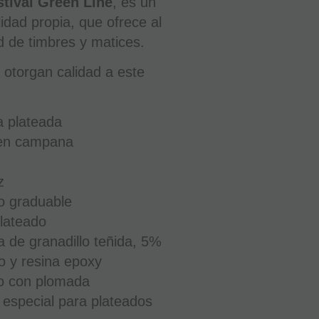
stival Green Line
, es un
idad propia, que ofrece al
 de timbres y matices.
otorgan calidad a este
a plateada
 en campana
z
o graduable
plateado
de granadillo teñida, 5%
Clarinete
Sib
to y resina epoxy
Buffet
RC
o con plomada
Prestige
Llave
especial para plateados
Mib