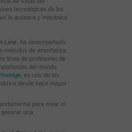
ficia de todas las
RECIBIRÁS
AL DIA
iones tecnológicas de los
SIGUIENTE
LABORABLE
sí la acústica y mecánica
ANTES DE
LAS 14:00
HORAS
PENINSULA
n Line
, ha desempeñado
os métodos de enseñanza,
6.999
e línea de profesores de
€
importantes del mundo.
21.00%
IVA
incluido
Prestige
, es uno de los
 fabrica desde hace mayor
-
+
undamental para crear el
 generar una
AÑADIR
A
CESTA