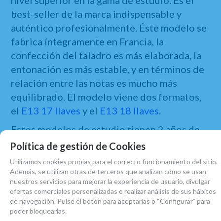
nivel superior en la gama de estudio. Es el
best-seller de la marca indispensable y
auténtico profesionalmente. Éste modelo se
fabrica íntegramente en Francia, la
confección del taladro es más elaborada, la
entonación es más estable, y en términos de
relación entre las notas es mucho más
equilibrado. El modelo viene dos formatos,
el
E13 17 llaves
y el
E13 18 llaves
.
Estos modelos de estudio tienen
2 años de
garantía
desde el momento de la
Política de gestión de Cookies
compra,
hacemos envíos a toda España
.
Utilizamos cookies propias para el correcto funcionamiento del sitio.
Además, se utilizan otras de terceros que analizan cómo se usan
Atelier de Celia es servicio técnico
nuestros servicios para mejorar la experiencia de usuario, divulgar
autorizado de reparación de Buffet
ofertas comerciales personalizadas o realizar análisis de sus hábitos
de navegación. Pulse el botón para aceptarlas o “Configurar” para
Crampon.
poder bloquearlas.