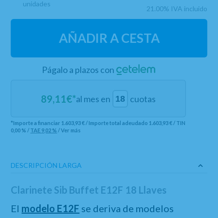
unidades
21.00%
IVA incluido
AÑADIR A CESTA
Págalo a plazos con
89,11
€*
al mes en
cuotas
*Importe a financiar
1.603,93 €
/
Importe total adeudado
1.603,93 €
/
TIN
0,00 %
/
TAE
9,02 %
/
Ver más
DESCRIPCIÓN LARGA
Clarinete Sib Buffet E12F 18 Llaves
El
modelo E12F
se deriva de modelos