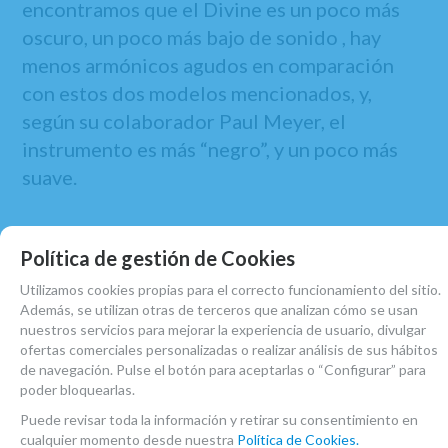
encontramos que el Divine es un poco más
oscuro, un poco más bajo de sonido , hay
menos armónicos agudos en comparación
con estos dos modelos mencionados, y,
según su colaborador Paul Meyer, el
instrumento es más “negro”, y un poco más
suave.
Cabe destacar que el modelo Divine tiene un
Política de gestión de Cookies
taladro más ancho, teniendo por necesario
traer potencia, es un instrumento bastante
Utilizamos cookies propias para el correcto funcionamiento del sitio.
Además, se utilizan otras de terceros que analizan cómo se usan
físico y personalizado que pide una pequeña
nuestros servicios para mejorar la experiencia de usuario, divulgar
adaptación del músico, buscando tocarlo de
ofertas comerciales personalizadas o realizar análisis de sus hábitos
de navegación. Pulse el botón para aceptarlas o “Configurar” para
manera abierta y relajada, para llegar a
poder bloquearlas.
obtener los efectos de éste taladro
Puede revisar toda la información y retirar su consentimiento en
específico. Por todo esto, el clarinete Divine
cualquier momento desde nuestra
Política de Cookies.