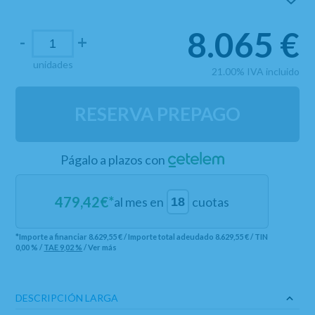
8.065
€
-
+
unidades
21.00%
IVA incluido
RESERVA PREPAGO
Págalo a plazos con
479,42
€*
al mes en
cuotas
*Importe a financiar
8.629,55 €
/
Importe total adeudado
8.629,55 €
/
TIN
0,00 %
/
TAE
9,02 %
/
Ver más
DESCRIPCIÓN LARGA