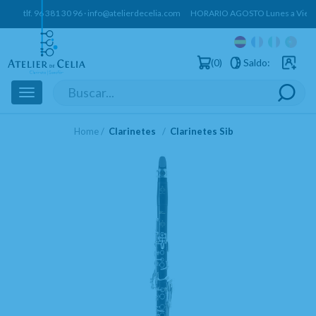
tlf.
96 381 30 96
·
info@atelierdecelia.com
HORARIO AGOSTO Lunes a Vierne
0
Saldo:
Usuarios 
Toggle
navigation
Home
Clarinetes
Clarinetes Sib