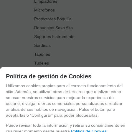
Limpiadores
Microfonos
Protectores Boquilla
Repuestos Saxo Alto
Soportes Instrumento
Sordinas
Tapones
Tudeles
Zapatillas
Política de gestión de Cookies
Accesorios Saxo Tenor
Utilizamos cookies propias para el correcto funcionamiento del
Abrazaderas
sitio. Además, se utilizan otras de terceros que analizan cómo
se usan nuestros servicios para mejorar la experiencia de
Anillo Fonico Saxo Tenor
usuario, divulgar ofertas comerciales personalizadas o realizar
Atriles Marcha
análisis de sus hábitos de navegación. Pulse el botón para
aceptarlas o “Configurar” para poder bloquearlas.
Boquillas
Boquilleros
Puede revisar toda la información y retirar su consentimiento en
cualquier momento desde nuestra
Política de Cookies.