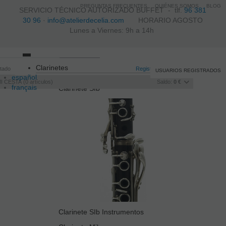
PREGUNTAS FRECUENTES
QUIÉNES SOMOS
BLOG
SERVICIO TÉCNICO AUTORIZADO BUFFET -
tlf.
96 381
30 96
·
info@atelierdecelia.com
HORARIO AGOSTO
Lunes a Viernes: 9h a 14h
Toggle
Clarinetes
itado
navigation
Registro
/
Iniciar sesión
USUARIOS REGISTRADOS
español
I CESTA
0
artículos
Saldo:
0 €
français
Clarinete SIb
Italiano
português
Clarinete SIb Instrumentos