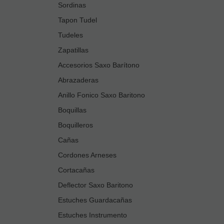
Sordinas
Tapon Tudel
Tudeles
Zapatillas
Accesorios Saxo Barítono
Abrazaderas
Anillo Fonico Saxo Baritono
Boquillas
Boquilleros
Cañas
Cordones Arneses
Cortacañas
Deflector Saxo Baritono
Estuches Guardacañas
Estuches Instrumento