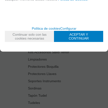
Cañas
Cordones Arneses
Cortacañas
Deflector Saxo Tenor
Política de cookies
Configurar
Estuches Guardacañas
Continuar solo con las
ACEPTAR Y
Estuches Instrumento
cookies necesarias
CONTINUAR
Fundas Boquilla/Tudel
Kits Accesorios Saxo Tenor
Limpiadores
Protectores Boquilla
Protectores Llaves
Soportes Instrumento
Sordinas
Tapón Tudel
Tudeles