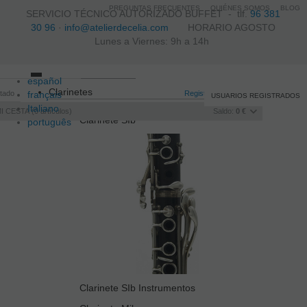
PREGUNTAS FRECUENTES
QUIÉNES SOMOS
BLOG
SERVICIO TÉCNICO AUTORIZADO BUFFET -
tlf.
96 381
30 96
·
info@atelierdecelia.com
HORARIO AGOSTO
Lunes a Viernes: 9h a 14h
español
Toggle
Clarinetes
itado
français
navigation
Registro
/
Iniciar sesión
USUARIOS REGISTRADOS
Italiano
I CESTA
0
artículos
Saldo:
0 €
Clarinete SIb
português
Clarinete SIb Instrumentos