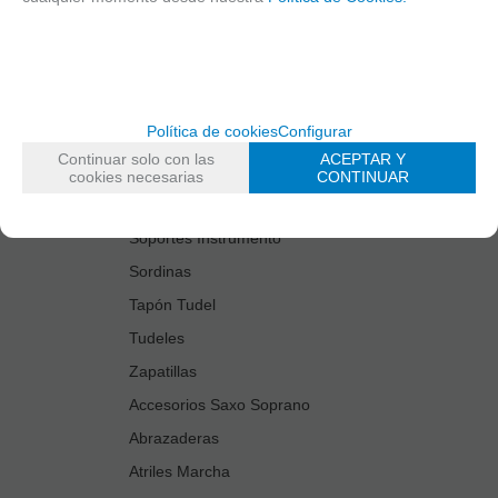
Estuches Guardacañas
Estuches Instrumento
Fundas Boquilla/Tudel
Kits Accesorios Saxo Tenor
Política de cookies
Configurar
Limpiadores
Continuar solo con las
ACEPTAR Y
Protectores Boquilla
cookies necesarias
CONTINUAR
Protectores Llaves
Soportes Instrumento
Sordinas
Tapón Tudel
Tudeles
Zapatillas
Accesorios Saxo Soprano
Abrazaderas
Atriles Marcha