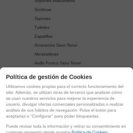
Soportes Instrumento
Sordinas
Tapones
Tudeles
Zapatillas
Accesorios Saxo Tenor
Abrazaderas
Anillo Fonico Saxo Tenor
Atriles Marcha
Política de gestión de Cookies
Boquillas
Utilizamos cookies propias para el correcto funcionamiento del
Boquilleros
sitio. Además, se utilizan otras de terceros que analizan cómo
se usan nuestros servicios para mejorar la experiencia de
Cañas
usuario, divulgar ofertas comerciales personalizadas o realizar
Cordones Arneses
análisis de sus hábitos de navegación. Pulse el botón para
aceptarlas o “Configurar” para poder bloquearlas.
Cortacañas
Deflector Saxo Tenor
Puede revisar toda la información y retirar su consentimiento en
cualquier momento desde nuestra
Política de Cookies.