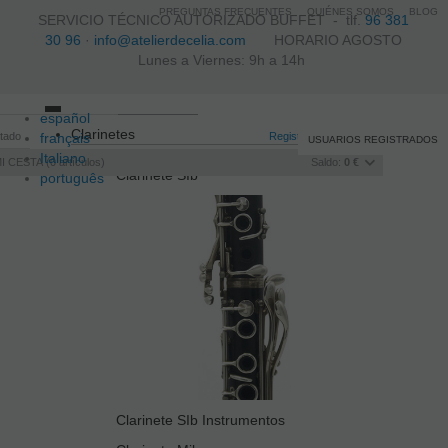
PREGUNTAS FRECUENTES
QUIÉNES SOMOS
BLOG
SERVICIO TÉCNICO AUTORIZADO BUFFET -
tlf.
96 381
30 96
·
info@atelierdecelia.com
HORARIO AGOSTO
Lunes a Viernes: 9h a 14h
español
Toggle
Clarinetes
itado
français
navigation
Registro
/
Iniciar sesión
USUARIOS REGISTRADOS
Italiano
I CESTA
0
artículos
Saldo:
0 €
Clarinete SIb
português
Clarinete SIb Instrumentos