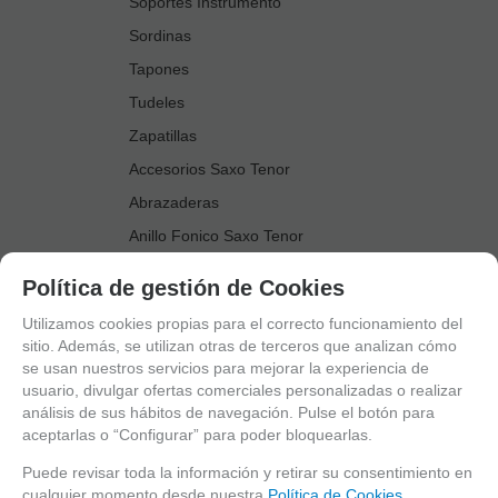
Soportes Instrumento
Sordinas
Tapones
Tudeles
Zapatillas
Accesorios Saxo Tenor
Abrazaderas
Anillo Fonico Saxo Tenor
Atriles Marcha
Política de gestión de Cookies
Boquillas
Utilizamos cookies propias para el correcto funcionamiento del
Boquilleros
sitio. Además, se utilizan otras de terceros que analizan cómo
se usan nuestros servicios para mejorar la experiencia de
Cañas
usuario, divulgar ofertas comerciales personalizadas o realizar
Cordones Arneses
análisis de sus hábitos de navegación. Pulse el botón para
aceptarlas o “Configurar” para poder bloquearlas.
Cortacañas
Deflector Saxo Tenor
Puede revisar toda la información y retirar su consentimiento en
cualquier momento desde nuestra
Política de Cookies.