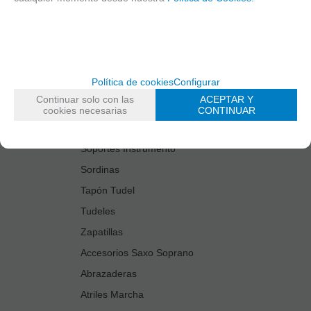
Estuches Guardacañas
Estuches Instrumento
Fundas Boquilla/Tudel
Kits Accesorios Saxo Tenor
Política de cookies
Configurar
Limpiadores
Continuar solo con las
ACEPTAR Y
Protectores Boquilla
cookies necesarias
CONTINUAR
Protectores Llaves
Soportes Instrumento
Sordinas
Tapón Tudel
Tudeles
Zapatillas
Accesorios Saxo Soprano
Abrazaderas
Atriles Marcha