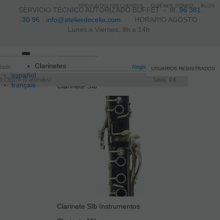
PREGUNTAS FRECUENTES
QUIÉNES SOMOS
BLOG
SERVICIO TÉCNICO AUTORIZADO BUFFET -
tlf.
96 381
30 96
·
info@atelierdecelia.com
HORARIO AGOSTO
Lunes a Viernes: 9h a 14h
Toggle
Clarinetes
itado
navigation
Registro
/
Iniciar sesión
USUARIOS REGISTRADOS
español
I CESTA
0
artículos
Saldo:
0 €
français
Clarinete SIb
Italiano
português
Clarinete SIb Instrumentos