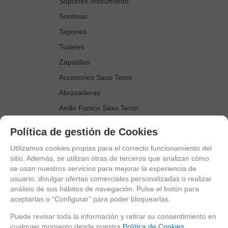
Soportes Instrumento
Sordinas
Tapones
Tudeles
Zapatillas
Accesorios Saxo Tenor
Abrazaderas
Anillo Fonico Saxo Tenor
Atriles Marcha
Política de gestión de Cookies
Boquillas
Utilizamos cookies propias para el correcto funcionamiento del
Boquilleros
sitio. Además, se utilizan otras de terceros que analizan cómo
se usan nuestros servicios para mejorar la experiencia de
Cañas
usuario, divulgar ofertas comerciales personalizadas o realizar
Cordones Arneses
análisis de sus hábitos de navegación. Pulse el botón para
aceptarlas o “Configurar” para poder bloquearlas.
Cortacañas
Deflector Saxo Tenor
Puede revisar toda la información y retirar su consentimiento en
cualquier momento desde nuestra
Política de Cookies.