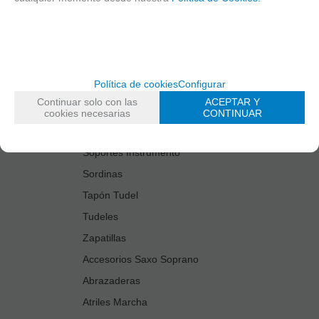
Estuches Guardacañas
Estuches Instrumento
Fundas Boquilla/Tudel
Kits Accesorios Saxo Tenor
Política de cookies
Configurar
Limpiadores
Continuar solo con las
ACEPTAR Y
Protectores Boquilla
cookies necesarias
CONTINUAR
Protectores Llaves
Soportes Instrumento
Sordinas
Tapón Tudel
Tudeles
Zapatillas
Accesorios Saxo Soprano
Abrazaderas
Atriles Marcha