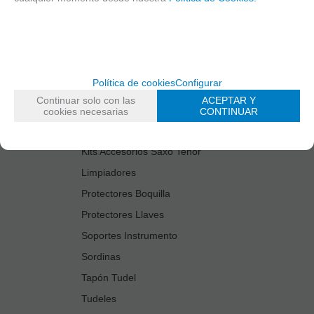
Cañas
Cordones Arneses
Cortacañas
Deflector Saxo Tenor
Política de cookies
Configurar
Estuches Guardacañas
Continuar solo con las
ACEPTAR Y
Estuches Instrumento
cookies necesarias
CONTINUAR
Fundas Boquilla/Tudel
Kits Accesorios Saxo Tenor
Limpiadores
Protectores Boquilla
Protectores Llaves
Soportes Instrumento
Sordinas
Tapón Tudel
Tudeles