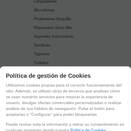
Limpiadores
Microfonos
Protectores Boquilla
Repuestos Saxo Alto
Soportes Instrumento
Sordinas
Tapones
Tudeles
Zapatillas
Política de gestión de Cookies
Accesorios Saxo Tenor
Utilizamos cookies propias para el correcto funcionamiento del
Abrazaderas
sitio. Además, se utilizan otras de terceros que analizan cómo
se usan nuestros servicios para mejorar la experiencia de
Anillo Fonico Saxo Tenor
usuario, divulgar ofertas comerciales personalizadas o realizar
Atriles Marcha
análisis de sus hábitos de navegación. Pulse el botón para
aceptarlas o “Configurar” para poder bloquearlas.
Boquillas
Boquilleros
Puede revisar toda la información y retirar su consentimiento en
cualquier momento desde nuestra
Política de Cookies.