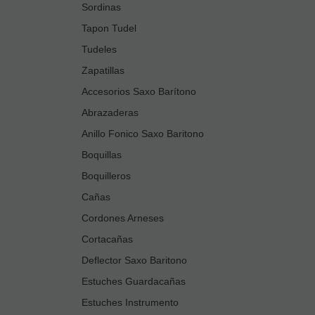
Sordinas
Tapon Tudel
Tudeles
Zapatillas
Accesorios Saxo Barítono
Abrazaderas
Anillo Fonico Saxo Baritono
Boquillas
Boquilleros
Cañas
Cordones Arneses
Cortacañas
Deflector Saxo Baritono
Estuches Guardacañas
Estuches Instrumento