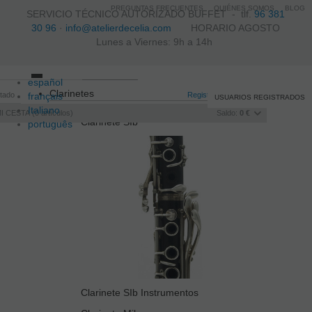
PREGUNTAS FRECUENTES
QUIÉNES SOMOS
BLOG
SERVICIO TÉCNICO AUTORIZADO BUFFET -
tlf.
96 381
30 96
·
info@atelierdecelia.com
HORARIO AGOSTO
Lunes a Viernes: 9h a 14h
español
Toggle
Clarinetes
itado
français
navigation
Registro
/
Iniciar sesión
USUARIOS REGISTRADOS
Italiano
I CESTA
0
artículos
Saldo:
0 €
Clarinete SIb
português
Clarinete SIb Instrumentos