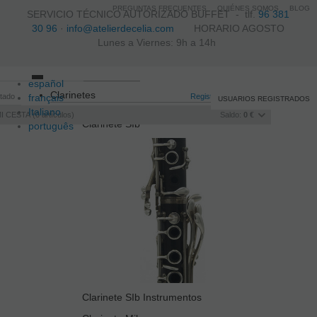
PREGUNTAS FRECUENTES
QUIÉNES SOMOS
BLOG
SERVICIO TÉCNICO AUTORIZADO BUFFET -
tlf.
96 381
30 96
·
info@atelierdecelia.com
HORARIO AGOSTO
Lunes a Viernes: 9h a 14h
español
Toggle
Clarinetes
itado
français
navigation
Registro
/
Iniciar sesión
USUARIOS REGISTRADOS
Italiano
I CESTA
0
artículos
Saldo:
0 €
Clarinete SIb
português
Clarinete SIb Instrumentos