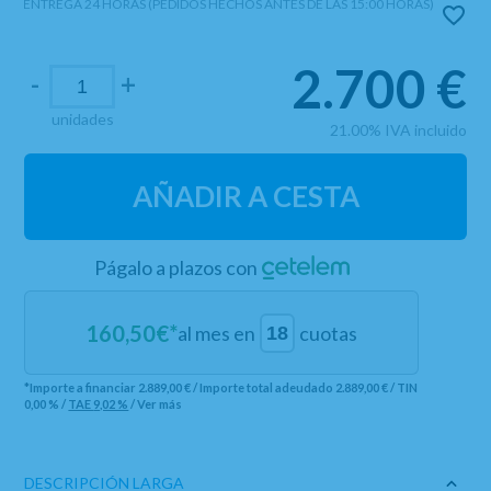
ENTREGA 24 HORAS (PEDIDOS HECHOS ANTES DE LAS 15:00 HORAS)
2.700
€
-
+
unidades
21.00%
IVA incluido
AÑADIR A CESTA
Págalo a plazos con
160,50
€*
al mes en
cuotas
*Importe a financiar
2.889,00 €
/
Importe total adeudado
2.889,00 €
/
TIN
0,00 %
/
TAE
9,02 %
/
Ver más
DESCRIPCIÓN LARGA