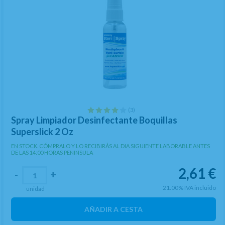
(3)
Spray Limpiador Desinfectante Boquillas
Superslick 2 Oz
EN STOCK. CÓMPRALO Y LO RECIBIRÁS AL DIA SIGUIENTE LABORABLE ANTES
DE LAS 14:00 HORAS PENINSULA
2,61
€
-
+
21.00%
IVA incluido
unidad
AÑADIR A CESTA