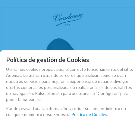
Política de gestión de Cookies
Utilizamos cookies propias para el correcto funcionamiento del sitio.
Además, se utilizan otras de terceros que analizan cómo se usan
nuestros servicios para mejorar la experiencia de usuario, divulgar
ofertas comerciales personalizadas o realizar análisis de sus hábitos
de navegación. Pulse el botón para aceptarlas o “Configurar” para
poder bloquearlas.
(1)
Puede revisar toda la información y retirar su consentimiento en
Funda Boquilla Vandoren neopreno para
cualquier momento desde nuestra
Política de Cookies.
Clarinete/Requinto/Saxo Soprano/Saxo Alto
(P200)
EN STOCK. CÓMPRALO Y LO RECIBIRÁS AL DIA SIGUIENTE LABORABLE ANTES