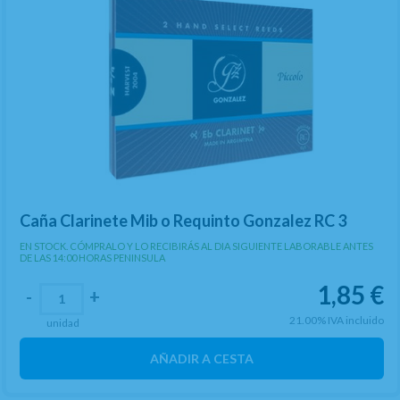
Caña Clarinete Mib o Requinto Gonzalez RC 3
EN STOCK. CÓMPRALO Y LO RECIBIRÁS AL DIA SIGUIENTE LABORABLE ANTES
DE LAS 14:00 HORAS PENINSULA
1,85
€
-
+
21.00%
IVA incluido
unidad
AÑADIR A CESTA