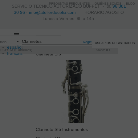
PREGUNTAS FRECUENTES
QUIÉNES SOMOS
BLOG
SERVICIO TÉCNICO AUTORIZADO BUFFET -
tlf.
96 381
30 96
·
info@atelierdecelia.com
HORARIO AGOSTO
Lunes a Viernes: 9h a 14h
Toggle
Clarinetes
itado
navigation
Registro
/
Iniciar sesión
USUARIOS REGISTRADOS
español
I CESTA
0
artículos
Saldo:
0 €
français
Clarinete SIb
Italiano
português
Clarinete SIb Instrumentos