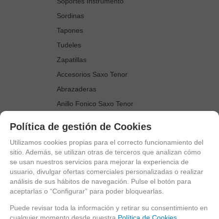
Soportes Instrumento
Sordinas
Tapones
Tudeles
Zapatillas
Accesorios Saxo Tenor
Abrazaderas
Anillo Fonico Saxo Tenor
Atriles Marcha
Política de gestión de Cookies
Boquillas
Utilizamos cookies propias para el correcto funcionamiento del
Boquilleros
sitio. Además, se utilizan otras de terceros que analizan cómo
se usan nuestros servicios para mejorar la experiencia de
Cañas
usuario, divulgar ofertas comerciales personalizadas o realizar
Cordones Arneses
análisis de sus hábitos de navegación. Pulse el botón para
aceptarlas o “Configurar” para poder bloquearlas.
Cortacañas
Deflector Saxo Tenor
Puede revisar toda la información y retirar su consentimiento en
cualquier momento desde nuestra
Política de Cookies.