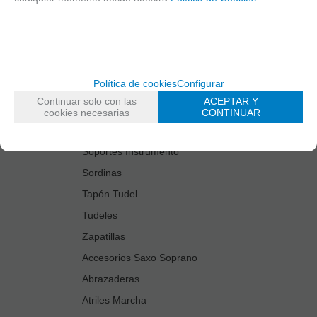
Estuches Guardacañas
Estuches Instrumento
Fundas Boquilla/Tudel
Kits Accesorios Saxo Tenor
Política de cookies
Configurar
Limpiadores
Continuar solo con las
ACEPTAR Y
Protectores Boquilla
cookies necesarias
CONTINUAR
Protectores Llaves
Soportes Instrumento
Sordinas
Tapón Tudel
Tudeles
Zapatillas
Accesorios Saxo Soprano
Abrazaderas
Atriles Marcha